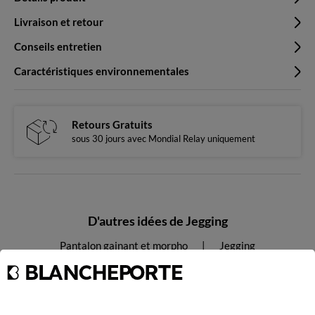
Livraison et retour
Conseils entretien
Caractéristiques environnementales
Retours Gratuits
sous 30 jours avec Mondial Relay uniquement
D'autres idées de Jegging
Pantalon gainant et morpho
Jegging