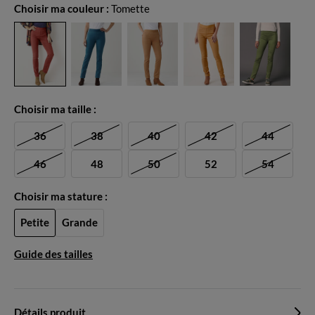
Choisir ma couleur :
Tomette
Choisir ma taille :
36
38
40
42
44
46
48
50
52
54
Choisir ma stature :
Petite
Grande
Guide des tailles
Détails produit