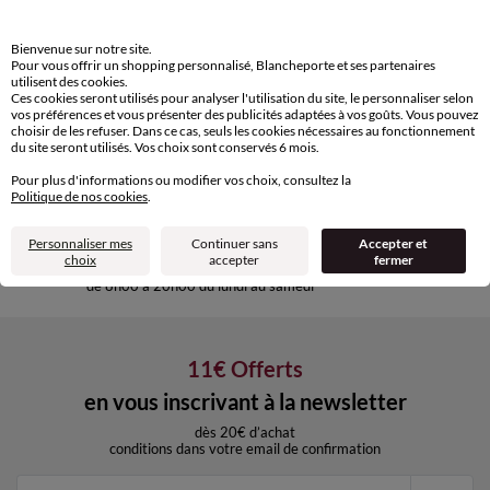
Paiement 100% sécurisé
Payez plus tard ou en plusieurs fois
Bienvenue sur notre site.
Pour vous offrir un shopping personnalisé, Blancheporte et ses partenaires
utilisent des cookies.
Livraison express
Ces cookies seront utilisés pour analyser l'utilisation du site, le personnaliser selon
domicile, relais, consignes automatiques
vos préférences et vous présenter des publicités adaptées à vos goûts. Vous pouvez
choisir de les refuser. Dans ce cas, seuls les cookies nécessaires au fonctionnement
du site seront utilisés. Vos choix sont conservés 6 mois.
Retours gratuits
Pour plus d'informations ou modifier vos choix, consultez la
sous 30 jours avec Mondial Relay
Politique de nos cookies
.
uniquement
Personnaliser mes
Continuer sans
Accepter et
Service clients
choix
accepter
fermer
par chat et par téléphone
de 8h00 à 20h00 du lundi au samedi
11€ Offerts
en vous inscrivant à la newsletter
dès 20€ d’achat
conditions dans votre email de confirmation