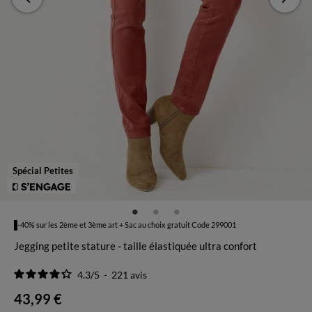
Spécial Petites
-40% sur les 2ème et 3ème art + Sac au choix gratuit Code 299001
Jegging petite stature - taille élastiquée ultra confort
4.3
/
5
-
221
avis
43,99 €