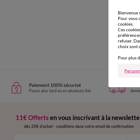
Bienvenue s
Pour vous o
cookies.
Ces cookies 
préférences
refuser. Da
choix sont 
Pour plus d
Personn
Paiement 100% sécurisé
Livr
Payez plus tard ou en plusieurs fois
domic
11€ Offerts
en vous inscrivant à la newslette
dès 20€ d’achat
-
conditions dans votre email de confirmation