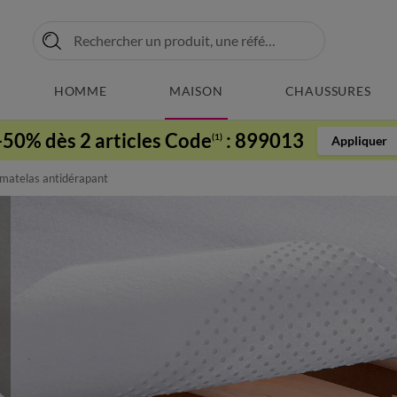
HOMME
MAISON
CHAUSSURES
-50% dès 2 articles Code
:
899013
(1)
Appliquer
 matelas antidérapant