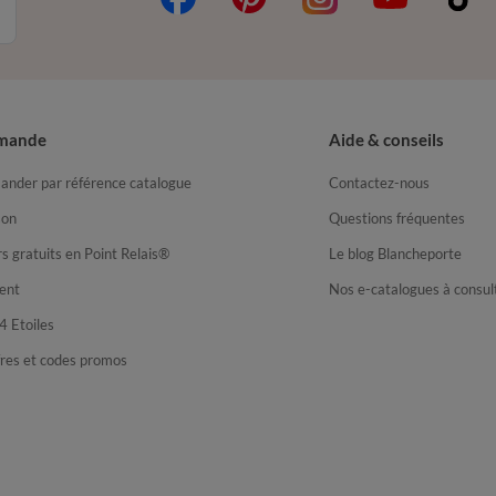
mande
Aide & conseils
nder par référence catalogue
Contactez-nous
son
Questions fréquentes
s gratuits en Point Relais®
Le blog Blancheporte
ent
Nos e-catalogues à consul
4 Etoiles
fres et codes promos