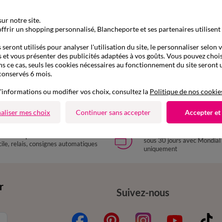
ur notre site.
ffrir un shopping personnalisé, Blancheporte et ses partenaires utilisent
seront utilisés pour analyser l'utilisation du site, le personnaliser selon 
 et vous présenter des publicités adaptées à vos goûts. Vous pouvez chois
ns ce cas, seuls les cookies nécessaires au fonctionnement du site seront u
conservés 6 mois.
'informations ou modifier vos choix, consultez la
Politique de nos cookie
aliser mes choix
Continuer sans accepter
Accepter et
Retours gratuits
aison express
sous 30 jours avec Mondial
ile, relais, consignes automatiques
uniquement
r
Suivez-nous