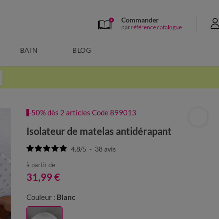
Commander
par
référence catalogue
BAIN
BLOG
-50% dès 2 articles Code 899013
Isolateur de matelas antidérapant
4.8
/
5
-
38
avis
à partir de
31,99 €
Couleur :
Blanc