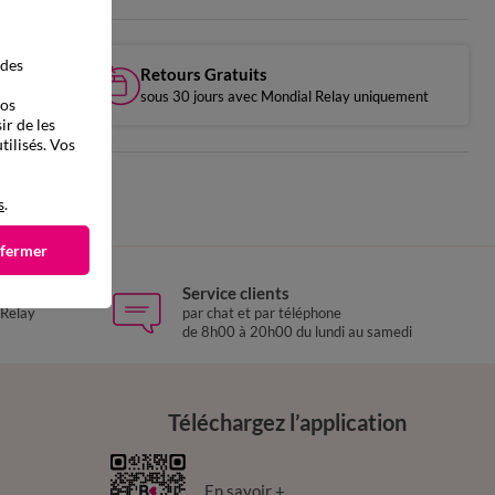
 des
Retours Gratuits
sous 30 jours avec Mondial Relay uniquement
vos
ir de les
tilisés. Vos
s
.
 fermer
Service clients
 Relay
par chat et par téléphone
de 8h00 à 20h00 du lundi au samedi
Téléchargez l’application
En savoir +