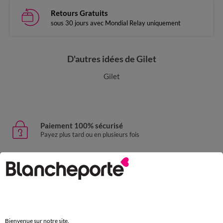
Retours Gratuits
sous 30 jours avec Mondial Relay uniquement
D'autres idées de Gilet
Gilet
Paiement 100% sécurisé
Payez plus tard ou en plusieurs fois
Livraison express
domicile, relais, consignes automatiques
Retours gratuits
sous 30 jours avec Mondial Relay uniquement
Bienvenue sur notre site.