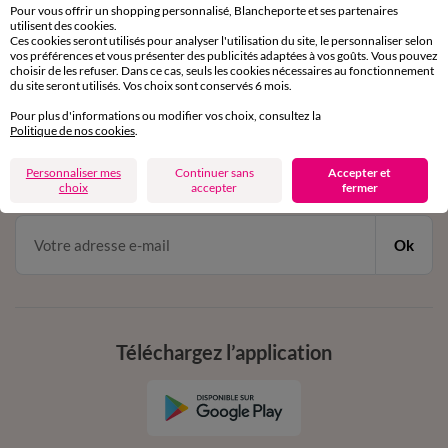
Service clients
Pour vous offrir un shopping personnalisé, Blancheporte et ses partenaires
par chat et par téléphone
utilisent des cookies.
Ces cookies seront utilisés pour analyser l'utilisation du site, le personnaliser selon
de 8h00 à 20h00 du lundi au samedi
vos préférences et vous présenter des publicités adaptées à vos goûts. Vous pouvez
choisir de les refuser. Dans ce cas, seuls les cookies nécessaires au fonctionnement
du site seront utilisés. Vos choix sont conservés 6 mois.
11€ Offerts
Pour plus d'informations ou modifier vos choix, consultez la
Politique de nos cookies
.
en vous inscrivant à la newsletter
Personnaliser mes
Continuer sans
Accepter et
dès 20€ d’achat
choix
accepter
fermer
conditions dans votre email de confirmation
Ok
Téléchargez l’application