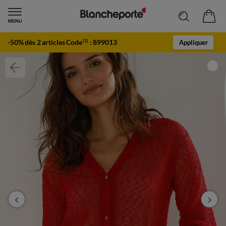
-50% dès 2 articles Code
:
899013
(1)
Appliquer