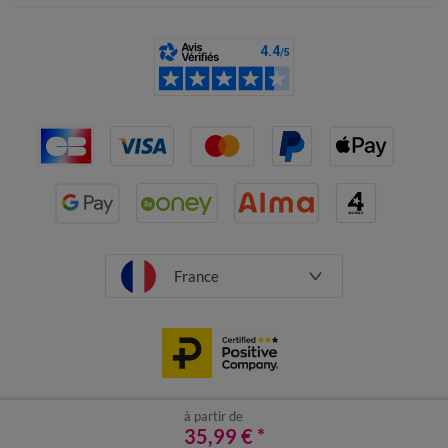
France
à partir de
CGV
Mentions légales
35,99 €
Données personnelles
*
Cookies