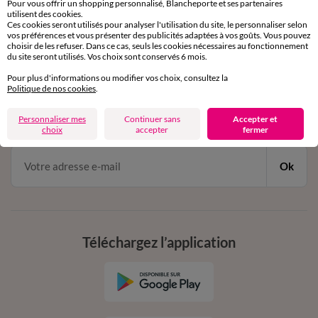
Pour vous offrir un shopping personnalisé, Blancheporte et ses partenaires
par chat et par téléphone
utilisent des cookies.
de 8h00 à 20h00 du lundi au samedi
Ces cookies seront utilisés pour analyser l'utilisation du site, le personnaliser selon
vos préférences et vous présenter des publicités adaptées à vos goûts. Vous pouvez
choisir de les refuser. Dans ce cas, seuls les cookies nécessaires au fonctionnement
du site seront utilisés. Vos choix sont conservés 6 mois.
11€ Offerts
Pour plus d'informations ou modifier vos choix, consultez la
Politique de nos cookies
.
en vous inscrivant à la newsletter
dès 20€ d’achat
Personnaliser mes
Continuer sans
Accepter et
conditions dans votre email de confirmation
choix
accepter
fermer
Ok
Téléchargez l’application