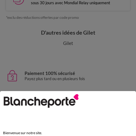
sous 30 jours avec Mondial Relay uniquement
*exclu des réductions offertes par code promo
D'autres idées de Gilet
Gilet
Paiement 100% sécurisé
Payez plus tard ou en plusieurs fois
Livraison express
domicile, relais, consignes automatiques
Retours gratuits
sous 30 jours avec Mondial Relay uniquement
Bienvenue sur notre site.
Service clients