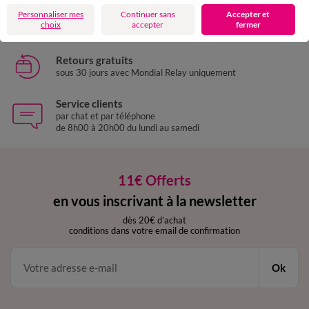
Livraison express
Personnaliser mes
Continuer sans
Accepter et
domicile, relais, consignes automatiques
choix
accepter
fermer
Retours gratuits
sous 30 jours avec Mondial Relay uniquement
Service clients
par chat et par téléphone
de 8h00 à 20h00 du lundi au samedi
11€ Offerts
en vous inscrivant à la newsletter
dès 20€ d’achat
conditions dans votre email de confirmation
Ok