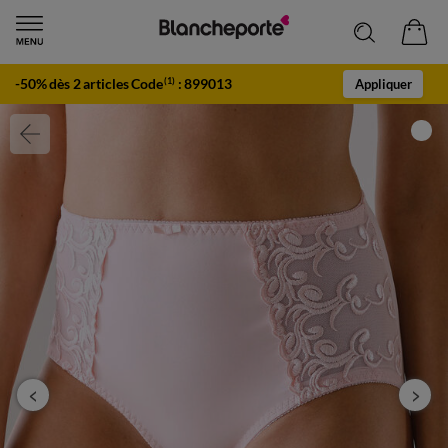
-50% dès 2 articles Code
:
899013
(1)
Appliquer