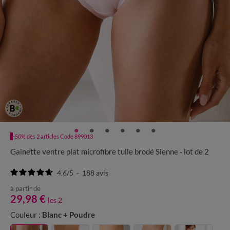
-50% dès 2 articles Code 899013
Gainette ventre plat microfibre tulle brodé Sienne - lot de 2
4.6
/
5
-
188
avis
à partir de
29,98 €
les 2
Couleur :
Blanc + Poudre