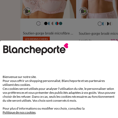
Soutien-gorge brodé microfibre avec armatures Sienne - lot de 2
LES MOINS CHERS
37,9
à partir de
23,98 €
*
à partir de
-50% dès 2 art Code 899013
les 2
D'autres idées de Gaine ventre plat
Bienvenue sur notre site.
Gaine ventre plat
Pour vous offrir un shopping personnalisé, Blancheporte et ses partenaires
utilisent des cookies.
Ces cookies seront utilisés pour analyser l'utilisation du site, le personnaliser selon
vos préférences et vous présenter des publicités adaptées à vos goûts. Vous pouvez
choisir de les refuser. Dans ce cas, seuls les cookies nécessaires au fonctionnement
du site seront utilisés. Vos choix sont conservés 6 mois.
Paiement 100% sécurisé
Pour plus d'informations ou modifier vos choix, consultez la
Payez plus tard ou en plusieurs fois
Politique de nos cookies
.