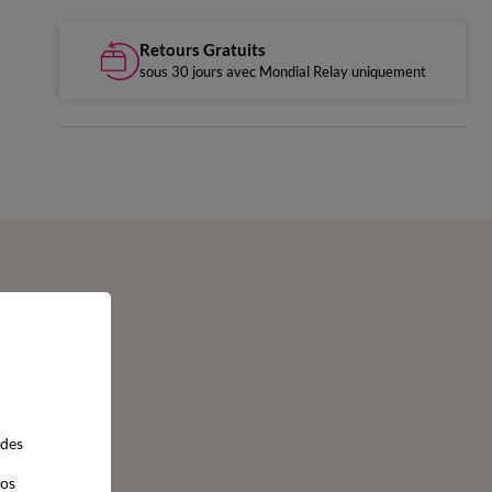
Retours Gratuits
sous 30 jours avec Mondial Relay uniquement
 des
vos