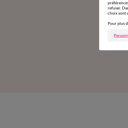
préférences
refuser. Da
choix sont 
Pour plus d
Personn