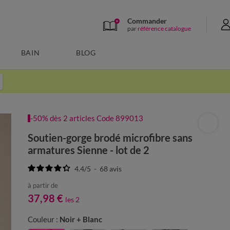
Commander
par
référence catalogue
BAIN
BLOG
-50% dès 2 articles Code 899013
Soutien-gorge brodé microfibre sans
armatures Sienne - lot de 2
4.4
/
5
-
68
avis
à partir de
37,98 €
les 2
Couleur :
Noir + Blanc