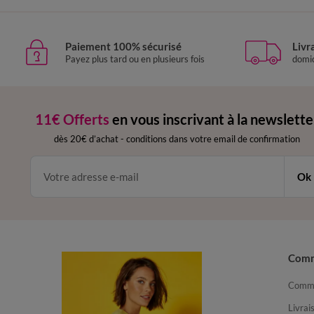
Paiement 100% sécurisé
Livr
Payez plus tard ou en plusieurs fois
domic
11€ Offerts
en vous inscrivant à la newslette
dès 20€ d’achat
-
conditions dans votre email de confirmation
Ok
Com
Comma
Livrai