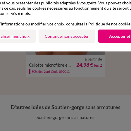
 et vous présenter des publicités adaptées à vos goûts. Vous pouvez chois
ns ce cas, seuls les cookies nécessaires au fonctionnement du site seront u
conservés 6 mois.
'informations ou modifier vos choix, consultez la
Politique de nos cookie
aliser mes choix
Continuer sans accepter
Accepter et
à partir de
36/38
40/42
44/46
48/50
52/54
24,98 €
Culotte microfibre et tulle brodé Sienne - lot de 2
les 2
-50% dès 2 art Code 899013
D'autres idées de Soutien-gorge sans armatures
Soutien-gorge sans armatures