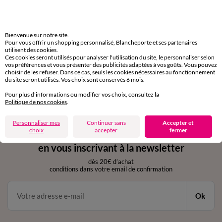
Livraison express
domicile, relais, consignes automatiques
Bienvenue sur notre site.
Pour vous offrir un shopping personnalisé, Blancheporte et ses partenaires
Retours gratuits
utilisent des cookies.
sous 30 jours avec Mondial Relay uniquement
Ces cookies seront utilisés pour analyser l'utilisation du site, le personnaliser selon
vos préférences et vous présenter des publicités adaptées à vos goûts. Vous pouvez
choisir de les refuser. Dans ce cas, seuls les cookies nécessaires au fonctionnement
Service clients
du site seront utilisés. Vos choix sont conservés 6 mois.
par chat et par téléphone
Pour plus d'informations ou modifier vos choix, consultez la
de 8h00 à 20h00 du lundi au samedi
Politique de nos cookies
.
Personnaliser mes
Continuer sans
Accepter et
choix
accepter
fermer
11€ Offerts
en vous inscrivant à la newsletter
dès 20€ d’achat
conditions dans votre email de confirmation
Ok