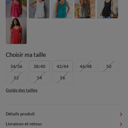
Choisir ma taille
34/36
38/40
42/44
46/48
50
52
54
56
Guide des tailles
Détails produit
Livraison et retour