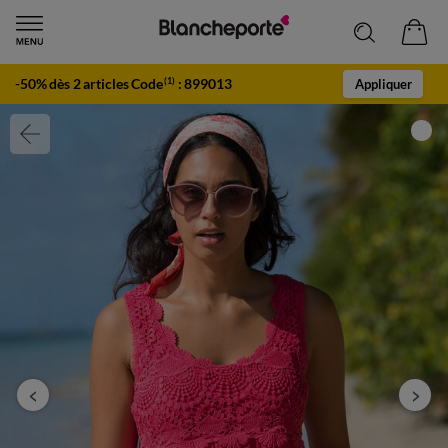
-50% dès 2 articles Code
:
899013
(1)
Appliquer