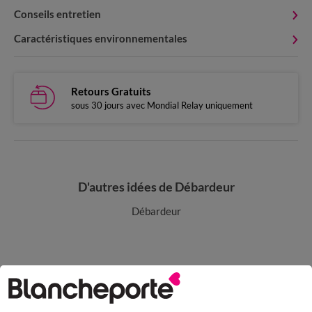
Conseils entretien
Caractéristiques environnementales
Retours Gratuits
sous 30 jours avec Mondial Relay uniquement
D'autres idées de Débardeur
Débardeur
Paiement 100% sécurisé
Payez plus tard ou en plusieurs fois