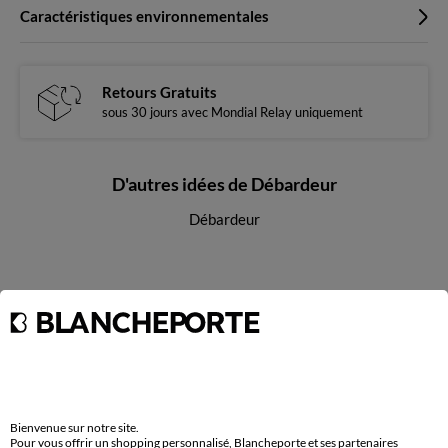
Caractéristiques environnementales
Retours Gratuits
sous 30 jours avec Mondial Relay uniquement
D'autres idées de Débardeur
Débardeur
Paiement 100% sécurisé
Payez plus tard ou en plusieurs fois
Livraison express
domicile, relais, consignes automatiques
Bienvenue sur notre site.
Pour vous offrir un shopping personnalisé, Blancheporte et ses partenaires