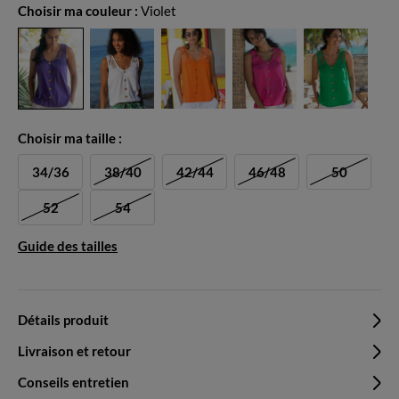
Choisir ma couleur :
Violet
Choisir ma taille :
34/36
38/40
42/44
46/48
50
52
54
Guide des tailles
Détails produit
Livraison et retour
Conseils entretien