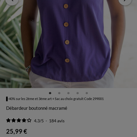
-40% sur les 2ème et 3ème art + Sac au choix gratuit Code 299001
Débardeur boutonné macramé
4.3
/
5
-
184
avis
25,99 €