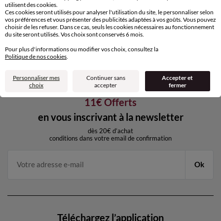
utilisent des cookies.
Retours gratuits
Ces cookies seront utilisés pour analyser l'utilisation du site, le personnaliser selon
sous 30 jours avec Mondial Relay
vos préférences et vous présenter des publicités adaptées à vos goûts. Vous pouvez
uniquement
choisir de les refuser. Dans ce cas, seuls les cookies nécessaires au fonctionnement
du site seront utilisés. Vos choix sont conservés 6 mois.
Service clients
Pour plus d'informations ou modifier vos choix, consultez la
par chat et par téléphone
Politique de nos cookies
.
de 8h00 à 20h00 du lundi au samedi
Personnaliser mes
Continuer sans
Accepter et
choix
accepter
fermer
11€ Offerts
en vous inscrivant à la newsletter
dès 20€ d’achat
conditions dans votre email de confirmation
Ok
Téléchargez l’application