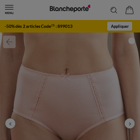
-50% dès 2 articles Code
:
899013
(1)
Appliquer