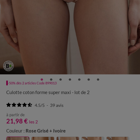
-50% dès 2 articles Code 899013
Culotte coton forme super maxi - lot de 2
4.5
/
5
-
39
avis
à partir de
21,98 €
les 2
Couleur :
Rose Grisé + Ivoire