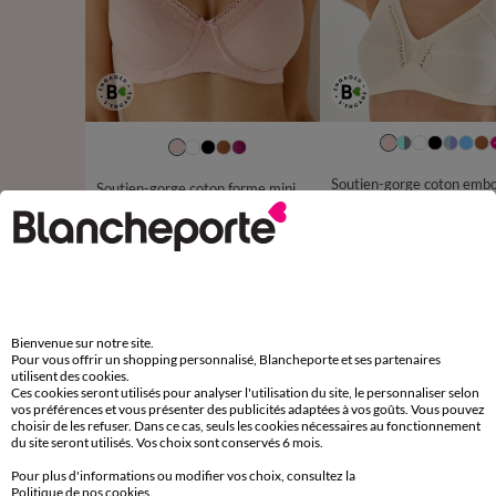
Soutien-gorge coton forme minimiseur avec armatures - lot de 2
31,9
à partir de
41,99 €
les 2
-50% dès 2 art Code 899013
D'autres idées de Maxi culotte
Bienvenue sur notre site.
Pour vous offrir un shopping personnalisé, Blancheporte et ses partenaires
Maxi culotte
Lot de culottes
utilisent des cookies.
Ces cookies seront utilisés pour analyser l'utilisation du site, le personnaliser selon
vos préférences et vous présenter des publicités adaptées à vos goûts. Vous pouvez
choisir de les refuser. Dans ce cas, seuls les cookies nécessaires au fonctionnement
du site seront utilisés. Vos choix sont conservés 6 mois.
Pour plus d'informations ou modifier vos choix, consultez la
Paiement 100% sécurisé
Politique de nos cookies
.