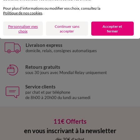
Pour plus d'informations ou modifier vos choix, consultez la
Politique de nos cookies
.
Paiement 100% sécurisé
Personnaliser mes
Continuer sans
Accepter et
Payez plus tard ou en plusieurs fois
choix
accepter
fermer
Livraison express
domicile, relais, consignes automatiques
Retours gratuits
sous 30 jours avec Mondial Relay uniquement
Service clients
par chat et par téléphone
de 8h00 à 20h00 du lundi au samedi
11€ Offerts
en vous inscrivant à la newsletter
dès 20€ d’achat