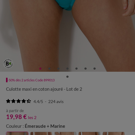
-50% dès 2 articles Code 899013
Culotte maxi en coton ajouré - Lot de 2
4.4
/
5
-
224
avis
à partir de
19,98 €
les 2
Couleur :
Émeraude + Marine