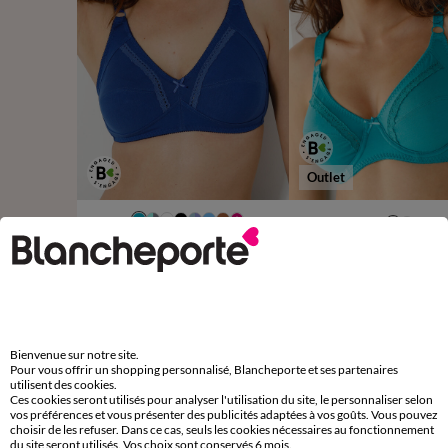
Outlet
Soutien-gorge coton emboîtant sans armatures - lot de 2
31,98 €
à partir de
les 2
14,00
à partir de
-50% dès 2 art Code 899013
Bienvenue sur notre site.
Pour vous offrir un shopping personnalisé, Blancheporte et ses partenaires
utilisent des cookies.
D'autres idées de Maxi culotte
Ces cookies seront utilisés pour analyser l'utilisation du site, le personnaliser selon
vos préférences et vous présenter des publicités adaptées à vos goûts. Vous pouvez
Maxi culotte
Lot de culottes
choisir de les refuser. Dans ce cas, seuls les cookies nécessaires au fonctionnement
du site seront utilisés. Vos choix sont conservés 6 mois.