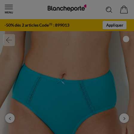
-50% dès 2 articles Code
:
899013
(1)
Appliquer