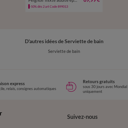
Peignoir mixte adulte éponge col châle - velours 450 g/m²
54/56
-50% dès 2 art Code 899013
D'autres idées de Serviette de bain
Serviette de bain
Retours gratuits
aison express
sous 30 jours avec Mondial
ile, relais, consignes automatiques
uniquement
r
Suivez-nous