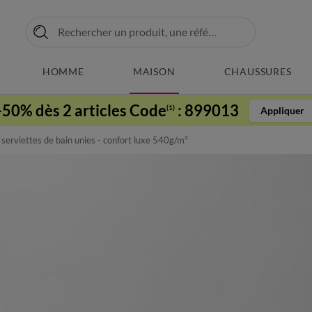
HOMME
MAISON
CHAUSSURES
-50% dès 2 articles Code
:
899013
(1)
Appliquer
 serviettes de bain unies - confort luxe 540g/m²