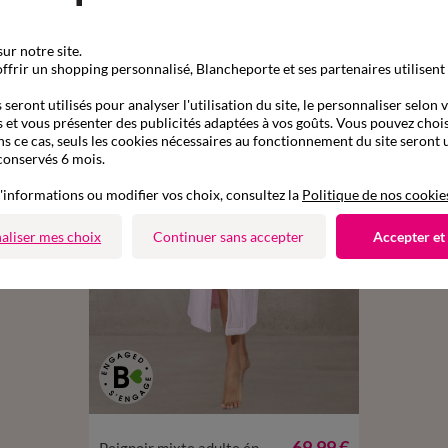
Complétez mon ensemble
ur notre site.
ffrir un shopping personnalisé, Blancheporte et ses partenaires utilisent
seront utilisés pour analyser l'utilisation du site, le personnaliser selon 
 et vous présenter des publicités adaptées à vos goûts. Vous pouvez chois
ns ce cas, seuls les cookies nécessaires au fonctionnement du site seront u
conservés 6 mois.
'informations ou modifier vos choix, consultez la
Politique de nos cookie
aliser mes choix
Continuer sans accepter
Accepter et
34/36
38/40
42/44
46/48
50/52
69,99 €