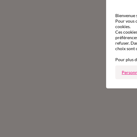
Bienvenue s
Pour vous o
cookies.
Ces cookies 
préférences
refuser. Da
choix sont 
Pour plus d
Personn