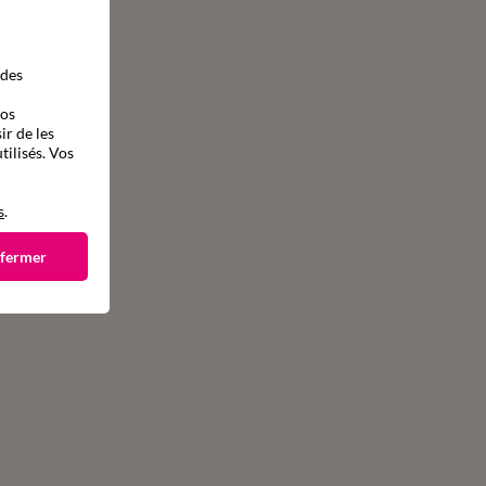
 des
vos
ir de les
tilisés. Vos
s
.
 fermer