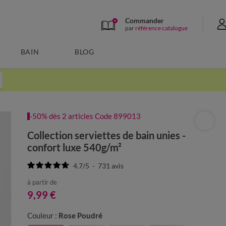
Commander
par
référence catalogue
BAIN
BLOG
-50% dès 2 articles Code 899013
Collection serviettes de bain unies -
confort luxe 540g/m²
4.7
/
5
-
731
avis
à partir de
9,99 €
Couleur :
Rose Poudré