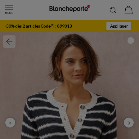
-50% dès 2 articles Code
:
899013
(1)
Appliquer