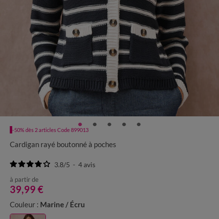
-50% dès 2 articles Code 899013
Cardigan rayé boutonné à poches
3.8
/
5
-
4
avis
à partir de
39,99 €
Couleur :
Marine / Écru