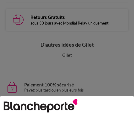
Retours Gratuits
sous 30 jours avec Mondial Relay uniquement
D'autres idées de Gilet
Gilet
Paiement 100% sécurisé
Payez plus tard ou en plusieurs fois
Livraison express
domicile, relais, consignes automatiques
Retours gratuits
sous 30 jours avec Mondial Relay uniquement