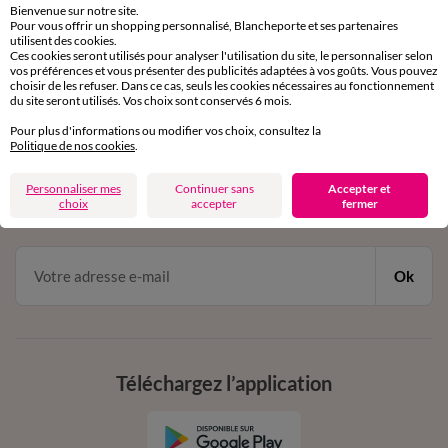
Bienvenue sur notre site.
Pour vous offrir un shopping personnalisé, Blancheporte et ses partenaires
Service clients
utilisent des cookies.
Ces cookies seront utilisés pour analyser l'utilisation du site, le personnaliser selon
par chat et par téléphone
vos préférences et vous présenter des publicités adaptées à vos goûts. Vous pouvez
de 8h00 à 20h00 du lundi au samedi
choisir de les refuser. Dans ce cas, seuls les cookies nécessaires au fonctionnement
du site seront utilisés. Vos choix sont conservés 6 mois.
Pour plus d'informations ou modifier vos choix, consultez la
11€ Offerts
Politique de nos cookies
.
en vous inscrivant à la newsletter
Personnaliser mes
Continuer sans
Accepter et
choix
accepter
fermer
dès 20€ d’achat
conditions dans votre email de confirmation
Ok
Téléchargez l’application