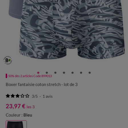
-50% dès 2 articles Code 899013
Boxer fantaisie coton stretch - lot de 3
3
/
5
-
1
avis
23,97 €
les 3
Couleur :
Bleu