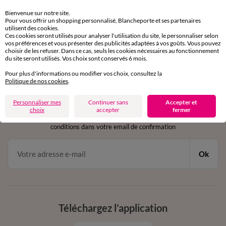
Retours gratuits
sous 30 jours avec Mondial Relay uniquement
Bienvenue sur notre site.
Pour vous offrir un shopping personnalisé, Blancheporte et ses partenaires
utilisent des cookies.
Service clients
Ces cookies seront utilisés pour analyser l'utilisation du site, le personnaliser selon
par chat et par téléphone
vos préférences et vous présenter des publicités adaptées à vos goûts. Vous pouvez
choisir de les refuser. Dans ce cas, seuls les cookies nécessaires au fonctionnement
de 8h00 à 20h00 du lundi au samedi
du site seront utilisés. Vos choix sont conservés 6 mois.
Pour plus d'informations ou modifier vos choix, consultez la
Politique de nos cookies
.
11€ Offerts
Personnaliser mes
Continuer sans
Accepter et
en vous inscrivant à la newsletter
choix
accepter
fermer
dès 20€ d’achat
conditions dans votre email de confirmation
Ok
Téléchargez l’application