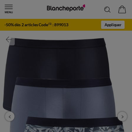
-50% dès 2 articles Code
:
899013
(1)
Appliquer