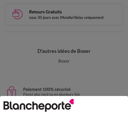
Retours Gratuits
sous 30 jours avec Mondial Relay uniquement
D'autres idées de Boxer
Boxer
Paiement 100% sécurisé
Payez plus tard ou en plusieurs fois
Livraison express
domicile, relais, consignes automatiques