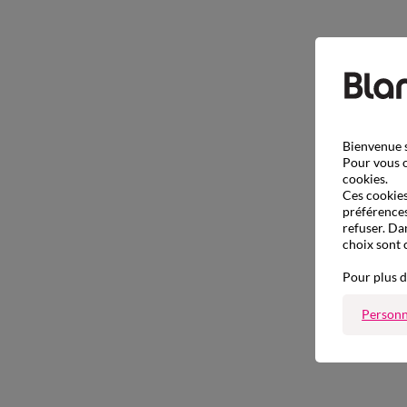
Bienvenue s
Pour vous o
cookies.
Ces cookies 
préférences
refuser. Da
choix sont 
Pour plus d
Personn