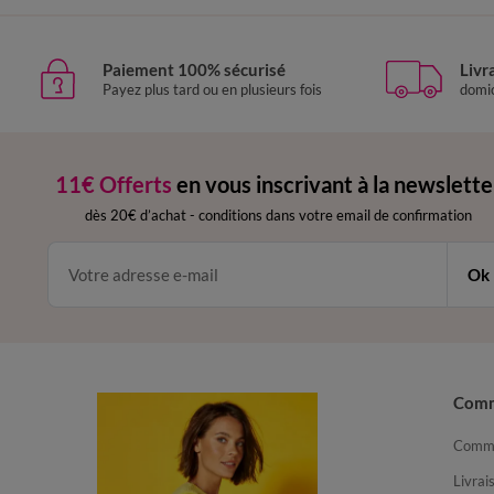
Paiement 100% sécurisé
Livr
Payez plus tard ou en plusieurs fois
domic
11€ Offerts
en vous inscrivant à la newslette
dès 20€ d’achat
-
conditions dans votre email de confirmation
Ok
Com
Comma
Livrai