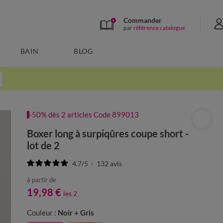
Commander
par
référence catalogue
BAIN
BLOG
-50% dès 2 articles Code 899013
Boxer long à surpiqûres coupe short -
lot de 2
4.7
/
5
-
132
avis
à partir de
19,98 €
les 2
Couleur :
Noir + Gris