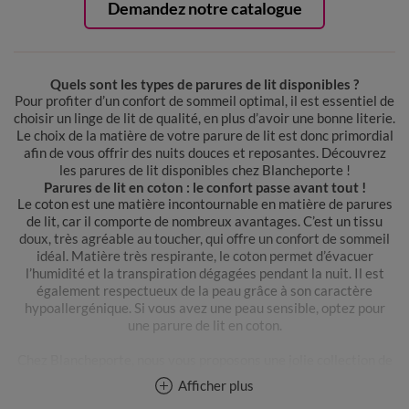
Demandez notre catalogue
Quels sont les types de parures de lit disponibles ?
Pour profiter d’un confort de sommeil optimal, il est essentiel de
choisir un linge de lit de qualité, en plus d’avoir une bonne literie.
Le choix de la matière de votre parure de lit est donc primordial
afin de vous offrir des nuits douces et reposantes. Découvrez
les parures de lit disponibles chez Blancheporte !
Parures de lit en coton : le confort passe avant tout !
Le coton est une matière incontournable en matière de parures
de lit, car il comporte de nombreux avantages. C’est un tissu
doux, très agréable au toucher, qui offre un confort de sommeil
idéal. Matière très respirante, le coton permet d’évacuer
l’humidité et la transpiration dégagées pendant la nuit. Il est
également respectueux de la peau grâce à son caractère
hypoallergénique. Si vous avez une peau sensible, optez pour
une parure de lit en coton.
Chez Blancheporte, nous vous proposons une jolie collection de
parures de lit en coton et percale de coton pour une respirabilité
Afficher plus
maximale et encore plus de fraîcheur. Parfait pour l’été ! Vous