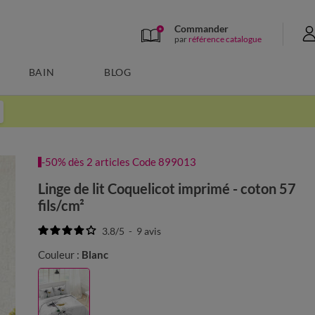
Commander
par
référence catalogue
BAIN
BLOG
-50% dès 2 articles Code 899013
Linge de lit Coquelicot imprimé - coton 57
fils/cm²
3.8
/
5
-
9
avis
Couleur :
Blanc