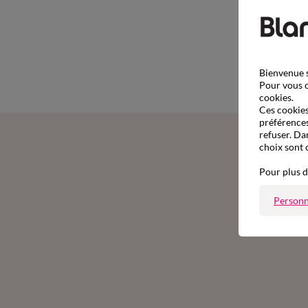
Bienvenue s
Pour vous o
cookies.
Ces cookies 
préférences
refuser. Da
choix sont 
Pour plus d
Personn