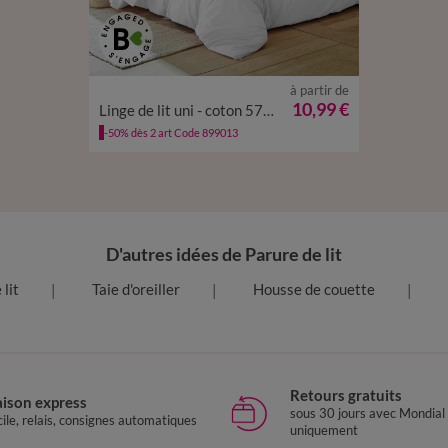
à partir de
10,99 €
Linge de lit uni - coton 57 fils/cm²
-50% dès 2 art Code 899013
D'autres idées de Parure de lit
 lit
Taie d'oreiller
Housse de couette
Retours gratuits
aison express
sous 30 jours avec Mondial
ile, relais, consignes automatiques
uniquement