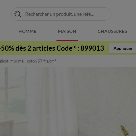
HOMME
MAISON
CHAUSSURES
-50% dès 2 articles Code
:
899013
(1)
Appliquer
licot imprimé - coton 57 fils/cm²