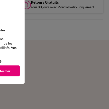
Retours Gratuits
sous 30 jours avec Mondial Relay uniquement
 des
vos
ir de les
tilisés. Vos
s
.
 fermer