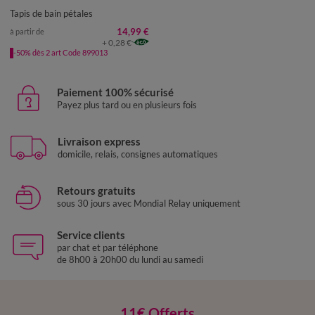
TAPIS DE BAIN : 60X100CM
Tapis de bain pétales
CONTOUR : 50X40CM
14,99 €
à partir de
+ 0,28 €
-50% dès 2 art Code 899013
Paiement 100% sécurisé
Payez plus tard ou en plusieurs fois
Livraison express
domicile, relais, consignes automatiques
Retours gratuits
sous 30 jours avec Mondial Relay uniquement
Service clients
par chat et par téléphone
de 8h00 à 20h00 du lundi au samedi
11€ Offerts