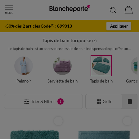
-50% dès 2 articles Code
:
899013
(1)
Appliquer
Tapis de bain turquoise
(5)
Le tapis de bain est un accessoire de salle de bain indispensable qui offre un...
Peignoir
Serviette de bain
Tapis de bain
Gant de
Trier & Filtrer
Grille
1