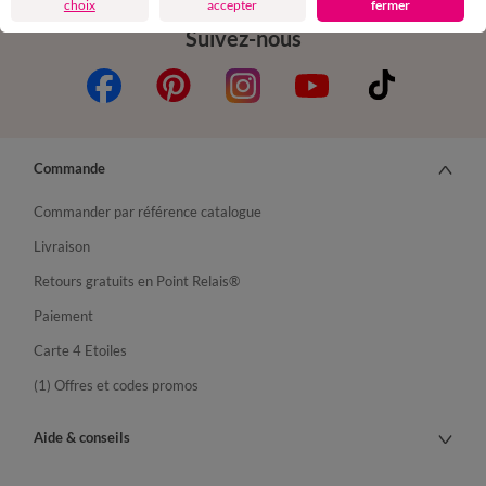
choix
accepter
fermer
Suivez-nous
Commande
Commander par référence catalogue
Livraison
Retours gratuits en Point Relais®
Paiement
Carte 4 Etoiles
(1) Offres et codes promos
Aide & conseils