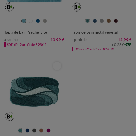
TAPIS DE BAIN : 50X80CM
TAPIS DE BAIN : 50X80CM
TAPIS DE BAIN : 60X100CM
TAPIS DE BAIN : 60X100CM
Tapis de bain "sèche-vite"
Tapis de bain motif végétal
CONTOUR : 50X40CM
CONTOUR : 50X40CM
10,99 €
14,99 €
à partir de
à partir de
+ 0,28 €
-50% dès 2 art Code 899013
-50% dès 2 art Code 899013
TAPIS DE BAIN : 50X80CM