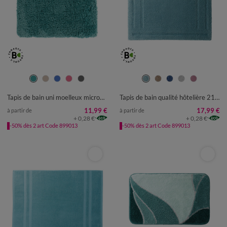
TAPIS DE BAIN : 50X80CM
TAPIS DE BAIN : 50X80CM
TAPIS DE BAIN : 60X100CM
TAPIS DE BAIN : 60X100CM
Tapis de bain uni moelleux microfibre
Tapis de bain qualité hôtelière 2100 g/m²
CONTOUR : 50X40CM
CONTOUR : 50X40CM
11,99 €
17,99 €
à partir de
à partir de
+ 0,28 €
+ 0,28 €
-50% dès 2 art Code 899013
-50% dès 2 art Code 899013