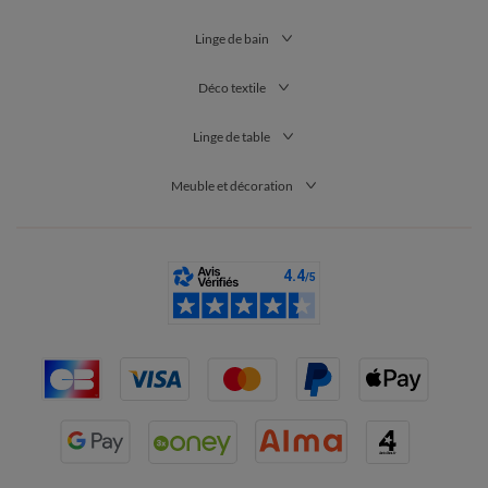
Linge de bain
Déco textile
Linge de table
Meuble et décoration