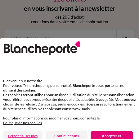
en vous inscrivant à la newsletter
dès 20€ d’achat
conditions dans votre email de confirmation
Ok
Téléchargez l’application
Bienvenue sur notre site.
Pour vous offrir un shopping personnalisé, Blancheporte et ses partenaires
utilisent des cookies.
Ces cookies seront utilisés pour analyser l'utilisation du site, le personnaliser selon
vos préférences et vous présenter des publicités adaptées à vos goûts. Vous pouvez
choisir de les refuser. Dans ce cas, seuls les cookies nécessaires au fonctionnement
du site seront utilisés. Vos choix sont conservés 6 mois.
Depuis votre iPhone
Pour plus d'informations ou modifier vos choix, consultez la
Politique de nos cookies
.
Personnaliser mes
Continuer sans
Accepter et