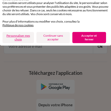
Ces cookies seront utilisés pour analyser l'utilisation du site, le personnaliser selon
vos préférences et vous présenter des publicités adaptées à vos goûts. Vous pouvez
choisir de les refuser. Dans ce cas, seuls les cookies nécessaires au fonctionnement
11€ Offerts
du site seront utilisés. Vos choix sont conservés 6 mois.
en vous inscrivant à la newsletter
Pour plus d'informations ou modifier vos choix, consultez la
Politique de nos cookies
.
dès 20€ d’achat
conditions dans votre email de confirmation
Personnaliser mes
Continuer sans
Accepter et
choix
accepter
fermer
Ok
Téléchargez l’application
Depuis votre iPhone