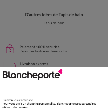
D'autres idées de Tapis de bain
Tapis de bain
Paiement 100% sécurisé
Payez plus tard ou en plusieurs fois
Livraison express
domicile, relais, consignes automatiques
Retours gratuits
sous 30 jours avec Mondial Relay uniquement
Service clients
Bienvenue sur notre site.
par chat et par téléphone
Pour vous offrir un shopping personnalisé, Blancheporte et ses partenaires
de 8h00 à 20h00 du lundi au samedi
utilisent des cookies.