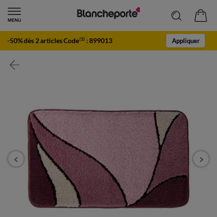
-50% dès 2 articles Code
:
899013
(1)
Appliquer