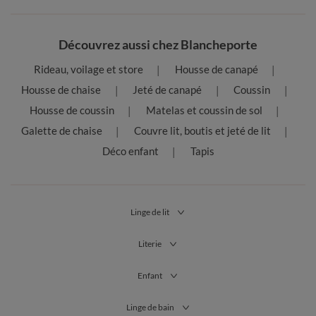
Découvrez aussi chez Blancheporte
Rideau, voilage et store
Housse de canapé
Housse de chaise
Jeté de canapé
Coussin
Housse de coussin
Matelas et coussin de sol
Galette de chaise
Couvre lit, boutis et jeté de lit
Déco enfant
Tapis
Linge de lit
Literie
Enfant
Linge de bain