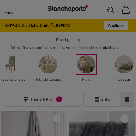
-50% dès 2 articles Code
:
899013
(1)
Appliquer
Plaid gris
(8)
Réchauffez vos soirées hivernales avec notre
collection de plaids
alliant...
usse de chaise
Jeté de canapé
Plaid
Coussin
Trier & Filtrer
Grille
1