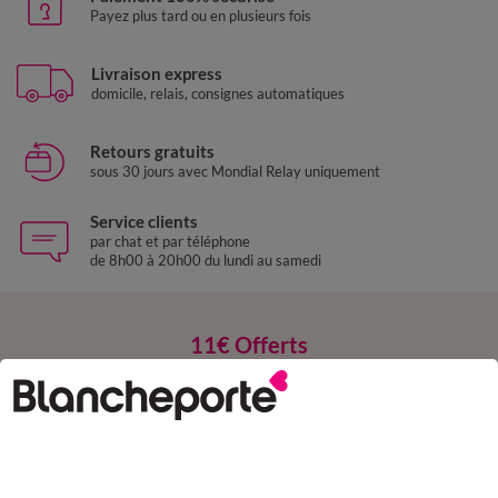
Payez plus tard ou en plusieurs fois
Livraison express
domicile, relais, consignes automatiques
Retours gratuits
sous 30 jours avec Mondial Relay uniquement
Service clients
par chat et par téléphone
de 8h00 à 20h00 du lundi au samedi
11€ Offerts
en vous inscrivant à la newsletter
dès 20€ d’achat
conditions dans votre email de confirmation
Ok