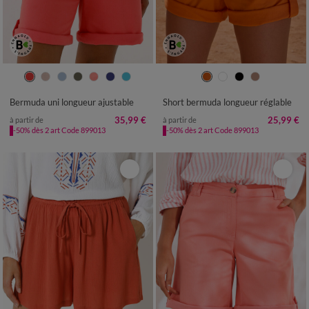
36
38
40
42
44
46
48
38
40
42
44
46
48
50
50
52
52
Bermuda uni longueur ajustable
Short bermuda longueur réglable
35,99 €
25,99 €
à partir de
à partir de
-50% dès 2 art Code 899013
-50% dès 2 art Code 899013