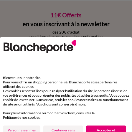
11€ Offerts
en vous inscrivant à la newsletter
dès 20€ d’achat
conditions dans votre email de confirmation
Ok
Bienvenue sur notre site.
Pour vous offrir un shopping personnalisé, Blancheporte et ses partenaires
Téléchargez l’application
utilisent des cookies.
Ces cookies seront utilisés pour analyser l'utilisation du site, le personnaliser selon
vos préférences et vous présenter des publicités adaptées à vos goûts. Vous pouvez
choisir de les refuser. Dans ce cas, seuls les cookies nécessaires au fonctionnement
du site seront utilisés. Vos choix sont conservés 6 mois.
Pour plus d'informations ou modifier vos choix, consultez la
Politique de nos cookies
.
Depuis votre iPhone
Personnaliser mes
Continuer sans
Accepter et