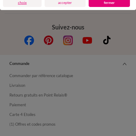
choix
accepter
fermer
Suivez-nous
Commande
Commander par référence catalogue
Livraison
Retours gratuits en Point Relais®
Paiement
Carte 4 Etoiles
(1) Offres et codes promos