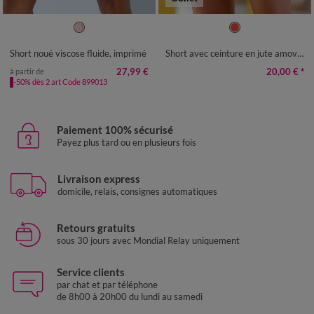
36
38
40
42
44
46
48
36
38
40
42
44
48
50
50
52
54
52
Short noué viscose fluide, imprimé
Short avec ceinture en jute amovible
27,99 €
20,00 €
*
à partir de
-50% dès 2 art Code 899013
Paiement 100% sécurisé
Payez plus tard ou en plusieurs fois
Livraison express
domicile, relais, consignes automatiques
Retours gratuits
sous 30 jours avec Mondial Relay uniquement
Service clients
par chat et par téléphone
de 8h00 à 20h00 du lundi au samedi