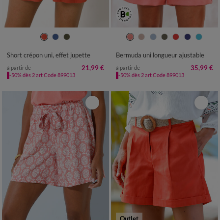
36
38
40
42
44
46
48
36
38
40
42
44
46
48
50
52
50
52
Short crépon uni, effet jupette
Bermuda uni longueur ajustable
21,99 €
35,99 €
à partir de
à partir de
-50% dès 2 art Code 899013
-50% dès 2 art Code 899013
Outlet