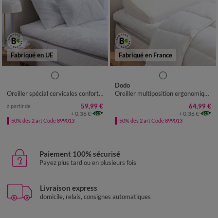
Fabriqué en UE
Fabriqué en France
OREILLER : 32X52CM
Dodo
Oreiller spécial cervicales confort ferme
Oreiller multiposition ergonomique Cerviform
59,99 €
64,99 €
à partir de
+ 0,36 €
+ 0,36 €
-50% dès 2 art Code 899013
-50% dès 2 art Code 899013
Paiement 100% sécurisé
Payez plus tard ou en plusieurs fois
Livraison express
domicile, relais, consignes automatiques