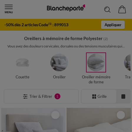
-50% dès 2 articles Code
:
899013
(1)
Appliquer
Oreillers à mémoire de forme Polyester
(2)
Vous avez des douleurs cervicales, dorsales ou des tensions musculaires qui...
Couette
Oreiller
Oreiller mémoire
Trav
de forme
Trier & Filtrer
Grille
1