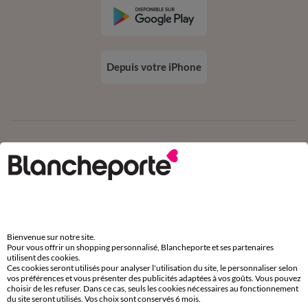
Depuis votre iPhone
Suivez-nous
Commande
Bienvenue sur notre site.
Pour vous offrir un shopping personnalisé, Blancheporte et ses partenaires
utilisent des cookies.
Commander par référence catalogue
Ces cookies seront utilisés pour analyser l'utilisation du site, le personnaliser selon
vos préférences et vous présenter des publicités adaptées à vos goûts. Vous pouvez
Livraison
choisir de les refuser. Dans ce cas, seuls les cookies nécessaires au fonctionnement
du site seront utilisés. Vos choix sont conservés 6 mois.
Retours gratuits en Point Relais®