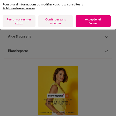
Pour plus d'informations ou modifier vos choix, consultez la
Paiement
Politique de nos cookies
.
Carte 4 Etoiles
Personnaliser mes
Continuer sans
Accepter et
choix
accepter
fermer
(1) Offres et codes promos
Aide & conseils
Blancheporte