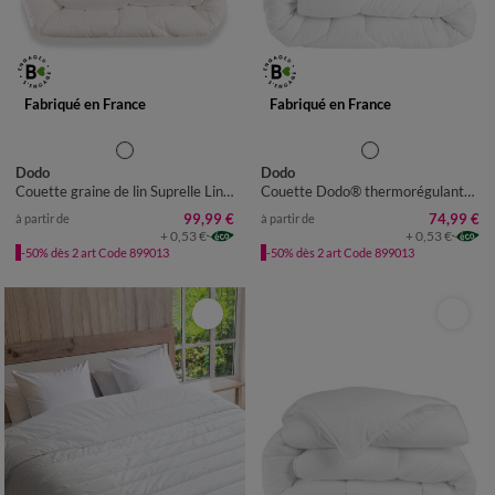
Fabriqué en France
Fabriqué en France
Dodo
Dodo
Couette graine de lin Suprelle Lin Protect (400g/m²) - DODO
Couette Dodo® thermorégulante Suprelle Climat 300 g/m²
99,99 €
74,99 €
à partir de
à partir de
+ 0,53 €
+ 0,53 €
-50% dès 2 art Code 899013
-50% dès 2 art Code 899013