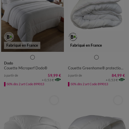
Fabriqué en France
Fabriqué en France
COUETTE 1 PERS : 140X200
CM
Dodo
Couette Microperf Dodo®
Couette Greenhome® protection 3 en 1 - 500 g/m²
COUETTE 1-2 PERS :
200X200CM
59,99 €
84,99 €
à partir de
à partir de
+ 0,53 €
+ 0,53 €
COUETTE 2 PERS : 220X240
-50% dès 2 art Code 899013
-50% dès 2 art Code 899013
CM
COUETTE 2 PERS : 240X260
CM