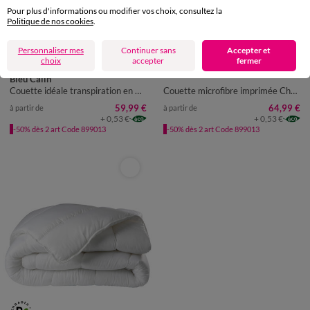
Pour plus d'informations ou modifier vos choix, consultez la
Politique de nos cookies
.
Fabriqué en France
Fabriqué en UE
Personnaliser mes
Continuer sans
Accepter et
choix
accepter
fermer
Bleu Calin
Couette idéale transpiration en microfibre QuickDry® 400 g/m²
Couette microfibre imprimée Chat 400g/m²
59,99 €
64,99 €
à partir de
à partir de
+ 0,53 €
+ 0,53 €
-50% dès 2 art Code 899013
-50% dès 2 art Code 899013