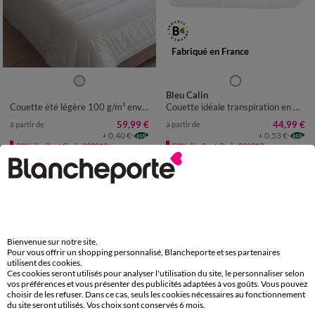
Fabriqué en France
Bleu Calin
Couette été légère 100 g/m² enveloppe coton
Couette idéale transpiration en microfibre QuickDry® 200 g/m²
59,99 €
44,99 €
à partir de
à partir de
+ 0,40 €
+ 0,53 €
-50% dès 2 art Code 899013
-50% dès 2 art Code 899013
Bienvenue sur notre site.
Pour vous offrir un shopping personnalisé, Blancheporte et ses partenaires
utilisent des cookies.
Ces cookies seront utilisés pour analyser l'utilisation du site, le personnaliser selon
vos préférences et vous présenter des publicités adaptées à vos goûts. Vous pouvez
choisir de les refuser. Dans ce cas, seuls les cookies nécessaires au fonctionnement
du site seront utilisés. Vos choix sont conservés 6 mois.