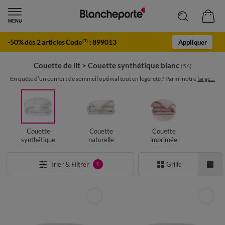
-50% dès 2 articles Code
:
899013
(1)
Appliquer
Couette de lit
>
Couette synthétique blanc
(56)
En quête d’un confort de sommeil optimal tout en légèreté ? Parmi notre
large...
Couette
Couette
Couette
synthétique
naturelle
imprimée
Trier & Filtrer
Grille
1