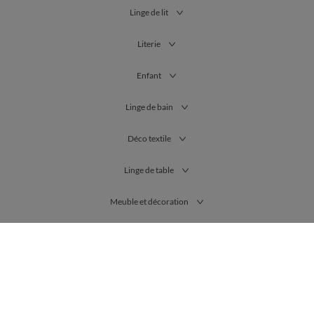
Linge de lit
Literie
Enfant
Linge de bain
Déco textile
Linge de table
Meuble et décoration