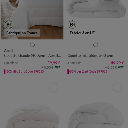
Fabriqué en France
Fabriqué en UE
Abeil
Couette chaude (400g/m²) Aerelle® Soft Flex Eco₂
Couette microfibre 500 g/m²
59,99 €
49,99 €
à partir de
à partir de
+ 0,53 €
+ 0,53 €
-50% dès 2 art Code 899013
-50% dès 2 art Code 899013