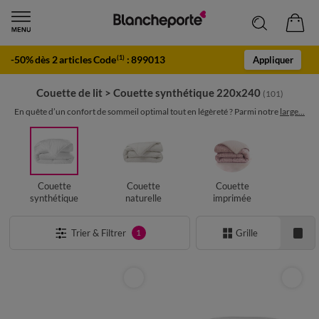
-50% dès 2 articles Code
:
899013
(1)
Appliquer
Couette de lit
>
Couette synthétique 220x240
(101)
En quête d’un confort de sommeil optimal tout en légèreté ? Parmi notre
large...
Couette
Couette
Couette
synthétique
naturelle
imprimée
Trier & Filtrer
Grille
1