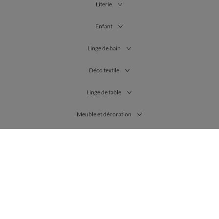
Literie
Enfant
Linge de bain
Déco textile
Linge de table
Meuble et décoration