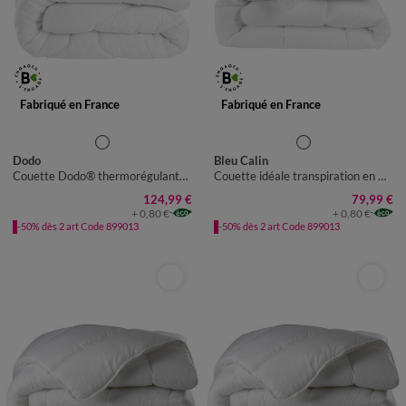
Fabriqué en France
Fabriqué en France
Dodo
Bleu Calin
Couette Dodo® thermorégulante Suprelle Climat 400 g/m²
Couette idéale transpiration en microfibre QuickDry® 200 g/m²
124,99 €
79,99 €
+ 0,80 €
+ 0,80 €
-50% dès 2 art Code 899013
-50% dès 2 art Code 899013