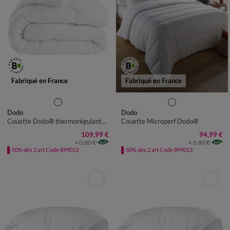
Fabriqué en France
Fabriqué en France
COUETTE 1 PERS : 140X200
CM
Dodo
Dodo
Couette Dodo® thermorégulante Suprelle Climat 300 g/m²
Couette Microperf Dodo®
COUETTE 1-2 PERS :
200X200CM
109,99 €
94,99 €
+ 0,80 €
+ 0,80 €
COUETTE 2 PERS : 220X240
-50% dès 2 art Code 899013
-50% dès 2 art Code 899013
CM
COUETTE 2 PERS : 240X260
CM