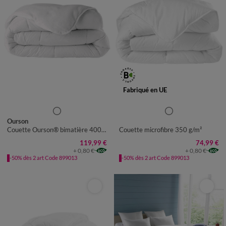
Fabriqué en UE
Ourson
Couette Ourson® bimatière 400g/m2 antacariens G-First®
Couette microfibre 350 g/m²
119,99 €
74,99 €
+ 0,80 €
+ 0,80 €
-50% dès 2 art Code 899013
-50% dès 2 art Code 899013