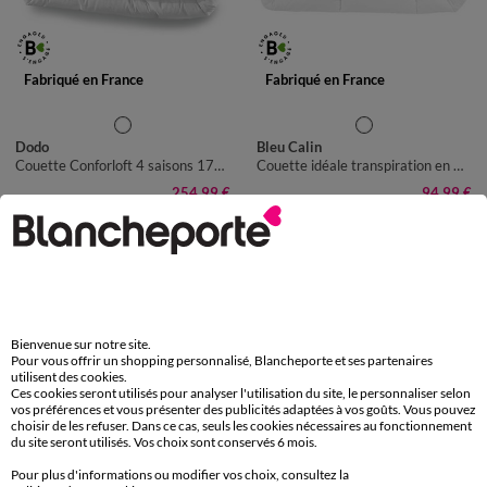
Fabriqué en France
Fabriqué en France
Dodo
Bleu Calin
Couette Conforloft 4 saisons 175 g/m² + 300 g/m²
Couette idéale transpiration en microfibre QuickDry® 400 g/m²
254,99 €
94,99 €
+ 0,80 €
+ 0,80 €
-50% dès 2 art Code 899013
-50% dès 2 art Code 899013
Bienvenue sur notre site.
Pour vous offrir un shopping personnalisé, Blancheporte et ses partenaires
utilisent des cookies.
Ces cookies seront utilisés pour analyser l'utilisation du site, le personnaliser selon
vos préférences et vous présenter des publicités adaptées à vos goûts. Vous pouvez
choisir de les refuser. Dans ce cas, seuls les cookies nécessaires au fonctionnement
du site seront utilisés. Vos choix sont conservés 6 mois.
Pour plus d'informations ou modifier vos choix, consultez la