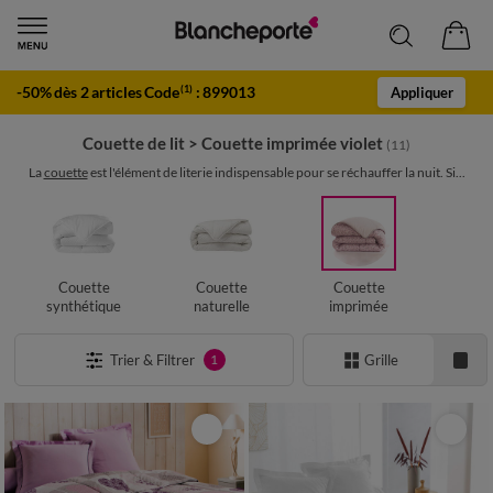
-50% dès 2 articles Code
:
899013
(1)
Appliquer
Couette de lit
>
Couette imprimée violet
(11)
La
couette
est l'élément de literie indispensable pour se réchauffer la nuit. Si...
Couette
Couette
Couette
synthétique
naturelle
imprimée
Trier & Filtrer
Grille
1