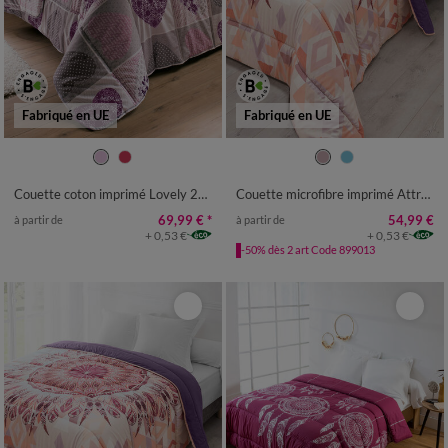
Fabriqué en UE
Fabriqué en UE
Couette coton imprimé Lovely 200 g/m²
Couette microfibre imprimé Attrape-rêves 200 g/m²
69,99 €
*
54,99 €
à partir de
à partir de
+ 0,53 €
+ 0,53 €
-50% dès 2 art Code 899013