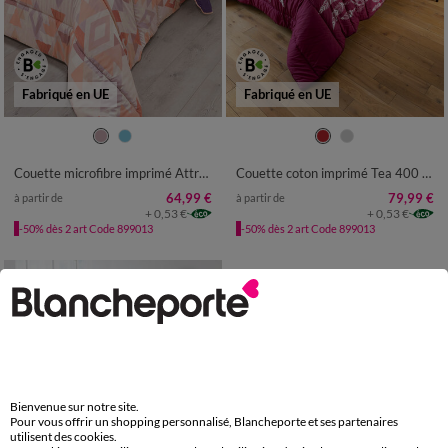
Fabriqué en UE
Fabriqué en UE
Couette microfibre imprimé Attrape-rêves 400 g/m²
Couette coton imprimé Tea 400 g/m²
64,99 €
79,99 €
à partir de
à partir de
+ 0,53 €
+ 0,53 €
-50% dès 2 art Code 899013
-50% dès 2 art Code 899013
Bienvenue sur notre site.
Pour vous offrir un shopping personnalisé, Blancheporte et ses partenaires
utilisent des cookies.