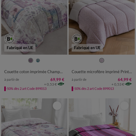
Fabriqué en UE
Fabriqué en UE
Couette coton imprimée Champêtre 200 g/m²
Couette microfibre imprimé Printemps 400 g/m²
69,99 €
64,99 €
à partir de
à partir de
+ 0,53 €
+ 0,53 €
-50% dès 2 art Code 899013
-50% dès 2 art Code 899013