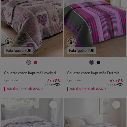
Fabriqué en UE
Fabriqué en UE
Couette coton imprimé Lovely 400 g/m²
Couette coton imprimée Detroit 200 g/m²
79,99 €
69,99 €
à partir de
à partir de
+ 0,53 €
+ 0,53 €
-50% dès 2 art Code 899013
-50% dès 2 art Code 899013