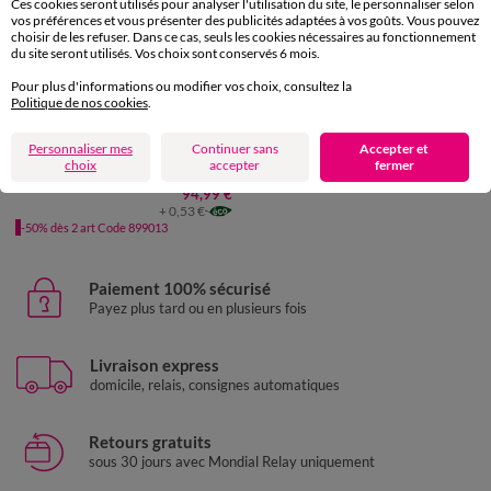
Ces cookies seront utilisés pour analyser l'utilisation du site, le personnaliser selon
vos préférences et vous présenter des publicités adaptées à vos goûts. Vous pouvez
choisir de les refuser. Dans ce cas, seuls les cookies nécessaires au fonctionnement
du site seront utilisés. Vos choix sont conservés 6 mois.
Fabriqué en UE
Pour plus d'informations ou modifier vos choix, consultez la
Politique de nos cookies
.
Personnaliser mes
Continuer sans
Accepter et
choix
accepter
fermer
Couette coton imprimé Tea 200 g/m²
94,99 €
+ 0,53 €
-50% dès 2 art Code 899013
Paiement 100% sécurisé
Payez plus tard ou en plusieurs fois
Livraison express
domicile, relais, consignes automatiques
Retours gratuits
sous 30 jours avec Mondial Relay uniquement