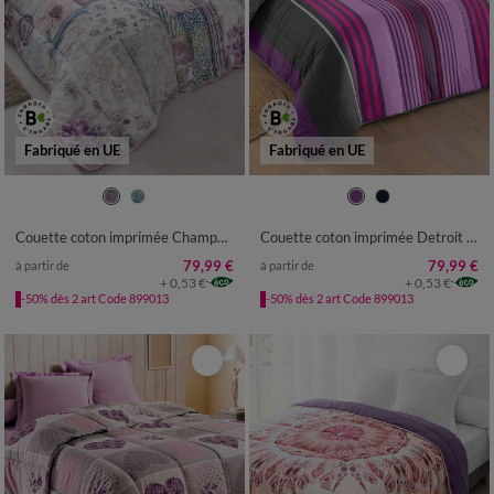
Fabriqué en UE
Fabriqué en UE
Couette coton imprimée Champêtre 400 g/m²
Couette coton imprimée Detroit 400 g/m²
79,99 €
79,99 €
à partir de
à partir de
+ 0,53 €
+ 0,53 €
-50% dès 2 art Code 899013
-50% dès 2 art Code 899013