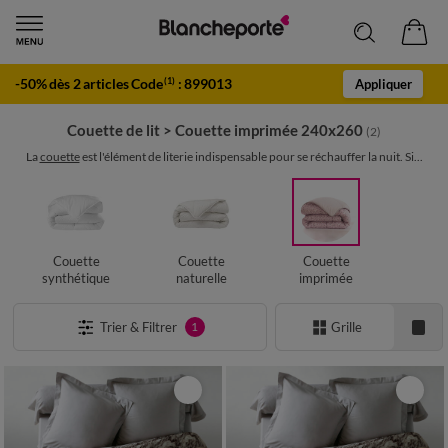
-50% dès 2 articles Code
:
899013
(1)
Appliquer
Couette de lit
>
Couette imprimée 240x260
(2)
La
couette
est l'élément de literie indispensable pour se réchauffer la nuit. Si...
Couette
Couette
Couette
synthétique
naturelle
imprimée
Trier & Filtrer
Grille
1