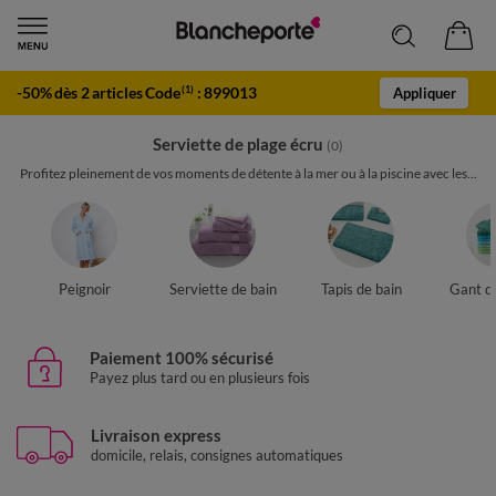
-50% dès 2 articles Code
:
899013
(1)
Appliquer
Serviette de plage écru
(0)
Profitez pleinement de vos moments de détente à la mer ou à la piscine avec les...
Peignoir
Serviette de bain
Tapis de bain
Gant de
Paiement 100% sécurisé
Payez plus tard ou en plusieurs fois
Livraison express
domicile, relais, consignes automatiques