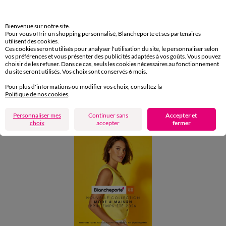
Retours gratuits en Point Relais®
Paiement
Bienvenue sur notre site.
Pour vous offrir un shopping personnalisé, Blancheporte et ses partenaires
Carte 4 Etoiles
utilisent des cookies.
Ces cookies seront utilisés pour analyser l'utilisation du site, le personnaliser selon
(1) Offres et codes promos
vos préférences et vous présenter des publicités adaptées à vos goûts. Vous pouvez
choisir de les refuser. Dans ce cas, seuls les cookies nécessaires au fonctionnement
du site seront utilisés. Vos choix sont conservés 6 mois.
Aide & conseils
Pour plus d'informations ou modifier vos choix, consultez la
Politique de nos cookies
.
Blancheporte
Personnaliser mes
Continuer sans
Accepter et
choix
accepter
fermer