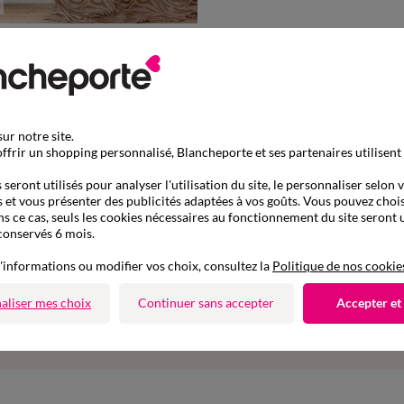
59,99 €
*
d chenille zébré
+ 0,13 €
ur notre site.
ffrir un shopping personnalisé, Blancheporte et ses partenaires utilisent
Retours gratuits
aison express
sous 30 jours avec Mondial
ile, relais, consignes automatiques
seront utilisés pour analyser l'utilisation du site, le personnaliser selon 
uniquement
 et vous présenter des publicités adaptées à vos goûts. Vous pouvez chois
ns ce cas, seuls les cookies nécessaires au fonctionnement du site seront u
conservés 6 mois.
Suivez-nous
'informations ou modifier vos choix, consultez la
Politique de nos cookie
r
aliser mes choix
Continuer sans accepter
Accepter et