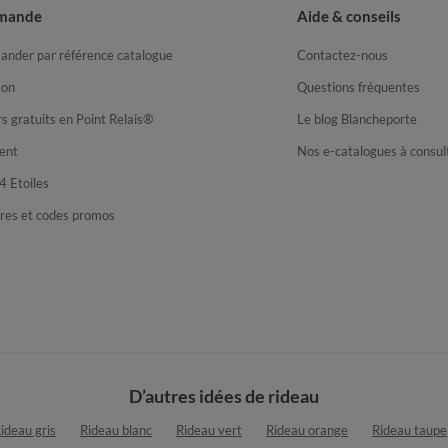
mande
Aide & conseils
nder par référence catalogue
Contactez-nous
son
Questions fréquentes
s gratuits en Point Relais®
Le blog Blancheporte
ent
Nos e-catalogues à consul
4 Etoiles
fres et codes promos
D’autres idées de rideau
ideau gris
Rideau blanc
Rideau vert
Rideau orange
Rideau taupe