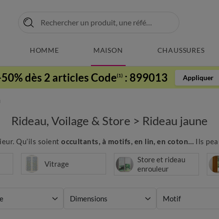
HOMME
MAISON
CHAUSSURES
-50% dès 2 articles Code
:
899013
(1)
Appliquer
u
Rideau, Voilage & Store
>
Rideau jaune
eur. Qu’ils soient
occultants, à motifs, en lin, en coton…
Ils pea
Store et rideau
Vitrage
enrouleur
e
Dimensions
Motif