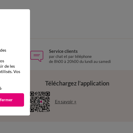
 des
Service clients
 Relay
par chat et par téléphone
vos
de 8h00 à 20h00 du lundi au samedi
ir de les
tilisés. Vos
Téléchargez l’application
s
.
 fermer
En savoir +