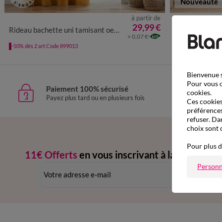
Nouveauté
à partir de
29,99 €
Rideau bachette uni tamisant oeillets
Rideau jacquar
+ 0,07 €
-50% dès 2 art Code 899013
Bienvenue s
Pour vous o
Paiement 100% sécurisé
Livr
cookies.
Payez plus tard ou en plusieurs fois
domic
Ces cookies 
préférences
refuser. Da
choix sont 
Pour plus d
11€ Offerts
en vous inscrivant à la newslette
Personn
dès 20€ d’achat
-
conditions dans votre email de confirmation
Ok