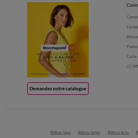
Com
Comma
Livrai
Retour
Paiem
Carte 
(1) Of
Demandez notre catalogue
Rideau bleu
Rideau beige
Rideau écru
R