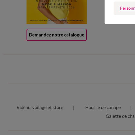
Carte 
Personn
(1) Of
Demandez notre catalogue
Rideau, voilage et store
Housse de canapé
Galette de cha