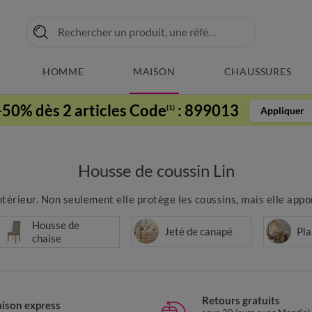
HOMME
MAISON
CHAUSSURES
-50% dès 2 articles Code
:
899013
(1)
Appliquer
Housse de coussin Lin
térieur. Non seulement elle protège les coussins, mais elle apport
Housse de
Jeté de canapé
Pla
chaise
Retours gratuits
aison express