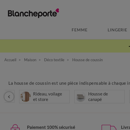
FEMME
LINGERIE
Accueil
Maison
Déco textile
Housse de coussin
La housse de coussin est une pièce indispensable à chaque in
Rideau, voilage
Housse de
et store
canapé
Paiement 100% sécurisé
Livr