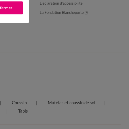
Déclaration d’accessibilité
 fermer
La Fondation Blancheporte
Coussin
Matelas et coussin de sol
Tapis