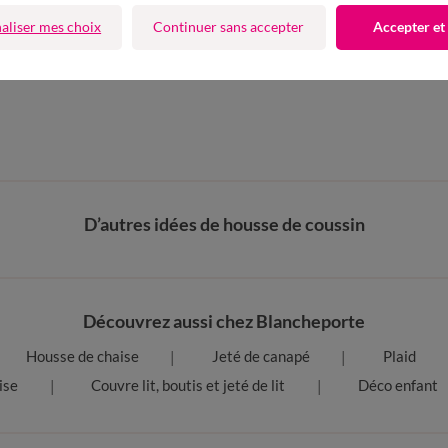
4 Etoiles
aliser mes choix
Continuer sans accepter
Accepter et
fres et codes promos
D’autres idées de housse de coussin
Découvrez aussi chez Blancheporte
Housse de chaise
Jeté de canapé
Plaid
ise
Couvre lit, boutis et jeté de lit
Déco enfant