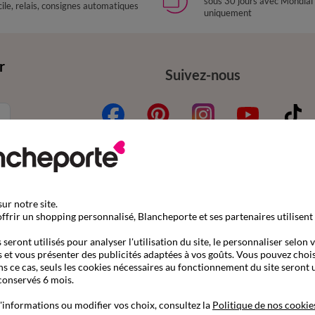
sous 30 jours avec Mondial
ile, relais, consignes automatiques
uniquement
r
Suivez-nous
ur notre site.
mande
Aide & conseils
ffrir un shopping personnalisé, Blancheporte et ses partenaires utilisent
nder par référence catalogue
Contactez-nous
seront utilisés pour analyser l'utilisation du site, le personnaliser selon 
 et vous présenter des publicités adaptées à vos goûts. Vous pouvez chois
son
Questions fréquentes
ns ce cas, seuls les cookies nécessaires au fonctionnement du site seront u
s gratuits en Point Relais®
Le blog Blancheporte
conservés 6 mois.
ent
Nos e-catalogues à consul
'informations ou modifier vos choix, consultez la
Politique de nos cookie