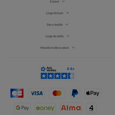
Enfant
Linge de bain
Déco textile
Linge de table
Meuble et décoration