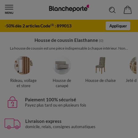
-50% dès 2 articles Code
:
899013
(1)
Appliquer
Housse de coussin Elasthanne
(0)
La housse de coussin est une pièce indispensable à chaque intérieur. Non...
Rideau, voilage
Housse de
Housse de chaise
Jeté d
et store
canapé
Paiement 100% sécurisé
Payez plus tard ou en plusieurs fois
Livraison express
domicile, relais, consignes automatiques