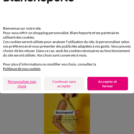
Retours gratuits en Point Relais®
Paiement
Carte 4 Etoiles
Bienvenue sur notre site.
(1) Offres et codes promos
Pour vous offrir un shopping personnalisé, Blancheporte et ses partenaires
utilisent des cookies.
Ces cookies seront utilisés pour analyser l'utilisation du site, le personnaliser selon
Aide & conseils
vos préférences et vous présenter des publicités adaptées à vos goûts. Vous pouvez
choisir de les refuser. Dans ce cas, seuls les cookies nécessaires au fonctionnement
du site seront utilisés. Vos choix sont conservés 6 mois.
Blancheporte
Pour plus d'informations ou modifier vos choix, consultez la
Politique de nos cookies
.
Personnaliser mes
Continuer sans
Accepter et
choix
accepter
fermer