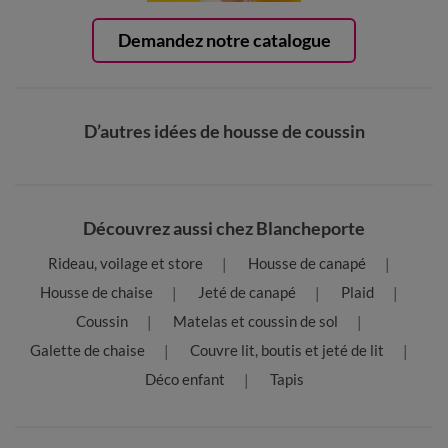
Demandez notre catalogue
D’autres idées de housse de coussin
Découvrez aussi chez Blancheporte
Rideau, voilage et store
Housse de canapé
Housse de chaise
Jeté de canapé
Plaid
Coussin
Matelas et coussin de sol
Galette de chaise
Couvre lit, boutis et jeté de lit
Déco enfant
Tapis