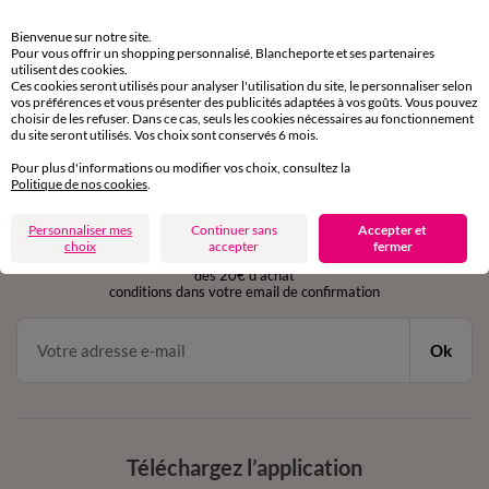
Retours gratuits
Bienvenue sur notre site.
sous 30 jours avec Mondial Relay uniquement
Pour vous offrir un shopping personnalisé, Blancheporte et ses partenaires
utilisent des cookies.
Ces cookies seront utilisés pour analyser l'utilisation du site, le personnaliser selon
Service clients
vos préférences et vous présenter des publicités adaptées à vos goûts. Vous pouvez
par chat et par téléphone
choisir de les refuser. Dans ce cas, seuls les cookies nécessaires au fonctionnement
de 8h00 à 20h00 du lundi au samedi
du site seront utilisés. Vos choix sont conservés 6 mois.
Pour plus d'informations ou modifier vos choix, consultez la
Politique de nos cookies
.
11€ Offerts
Personnaliser mes
Continuer sans
Accepter et
en vous inscrivant à la newsletter
choix
accepter
fermer
dès 20€ d’achat
conditions dans votre email de confirmation
Ok
Téléchargez l’application