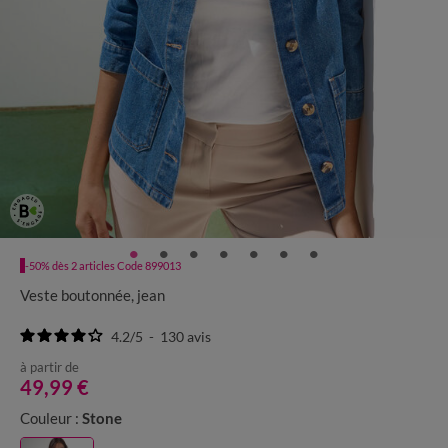
-50% dès 2 articles Code 899013
Veste boutonnée, jean
4.2
/
5
-
130
avis
à partir de
49,99 €
Couleur :
Stone