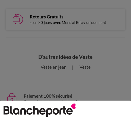
Retours Gratuits
sous 30 jours avec Mondial Relay uniquement
D'autres idées de Veste
Veste en jean
Veste
Paiement 100% sécurisé
Payez plus tard ou en plusieurs fois
Livraison express
domicile, relais, consignes automatiques