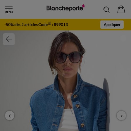
-50% dès 2 articles Code
:
899013
(1)
Appliquer