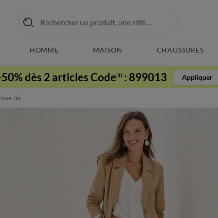
HOMME
MAISON
CHAUSSURES
-50% dès 2 articles Code
:
899013
(1)
Appliquer
cose-lin