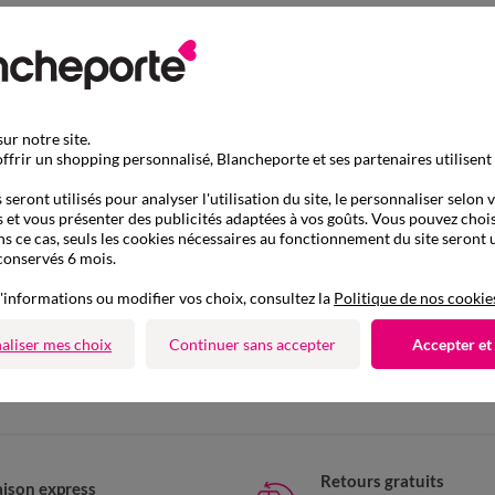
ur notre site.
ffrir un shopping personnalisé, Blancheporte et ses partenaires utilisent
seront utilisés pour analyser l'utilisation du site, le personnaliser selon 
 et vous présenter des publicités adaptées à vos goûts. Vous pouvez chois
ns ce cas, seuls les cookies nécessaires au fonctionnement du site seront u
conservés 6 mois.
'informations ou modifier vos choix, consultez la
Politique de nos cookie
D'autres idées de Veste
aliser mes choix
Continuer sans accepter
Accepter et
Veste
Retours gratuits
aison express