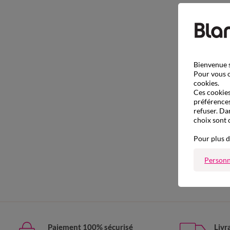
Bienvenue s
Pour vous o
cookies.
Ces cookies 
préférences
refuser. Da
choix sont 
Pour plus d
Personn
Paiement 100% sécurisé
Livr