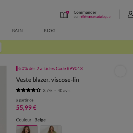
Commander
par
référence catalogue
BAIN
BLOG
-50% dès 2 articles Code 899013
Veste blazer, viscose-lin
3.7
/
5
-
40
avis
à partir de
55,99 €
Couleur :
Beige