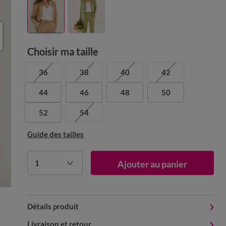
Choisir ma taille
36
38
40
42
44
46
48
50
52
54
Guide des tailles
1
Ajouter au panier
Détails produit
Livraison et retour