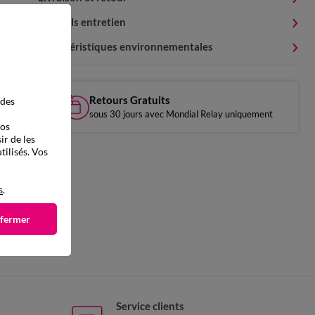
Conseils entretien
Caractéristiques environnementales
Retours Gratuits
 des
sous 30 jours avec Mondial Relay uniquement
vos
ir de les
tilisés. Vos
s
.
 fermer
Service clients