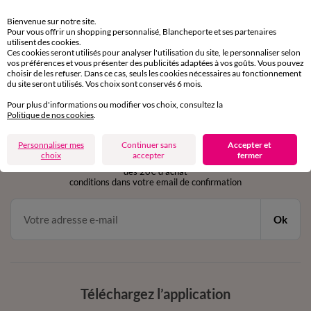
Retours gratuits
Bienvenue sur notre site.
sous 30 jours avec Mondial Relay uniquement
Pour vous offrir un shopping personnalisé, Blancheporte et ses partenaires
utilisent des cookies.
Ces cookies seront utilisés pour analyser l'utilisation du site, le personnaliser selon
Service clients
vos préférences et vous présenter des publicités adaptées à vos goûts. Vous pouvez
par chat et par téléphone
choisir de les refuser. Dans ce cas, seuls les cookies nécessaires au fonctionnement
de 8h00 à 20h00 du lundi au samedi
du site seront utilisés. Vos choix sont conservés 6 mois.
Pour plus d'informations ou modifier vos choix, consultez la
Politique de nos cookies
.
11€ Offerts
Personnaliser mes
Continuer sans
Accepter et
en vous inscrivant à la newsletter
choix
accepter
fermer
dès 20€ d’achat
conditions dans votre email de confirmation
Ok
Téléchargez l’application