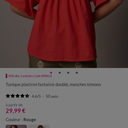
-50% dès 2 articles Code 899013
Tunique plastron fantaisie doublé, manches kimono
4.6
/
5
-
50
avis
à partir de
29,99 €
Couleur :
Rouge