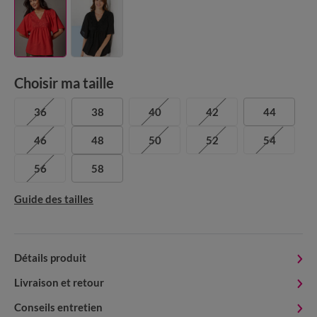
Choisir ma taille
36
38
40
42
44
46
48
50
52
54
56
58
Guide des tailles
Détails produit
Livraison et retour
Conseils entretien