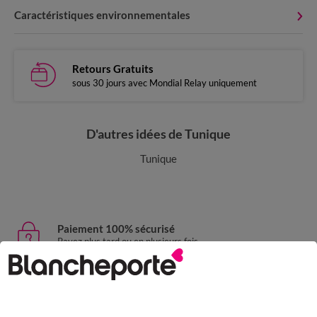
Caractéristiques environnementales
Retours Gratuits
sous 30 jours avec Mondial Relay uniquement
D'autres idées de Tunique
Tunique
Paiement 100% sécurisé
Payez plus tard ou en plusieurs fois
Livraison express
domicile, relais, consignes automatiques