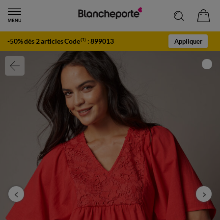
-50% dès 2 articles Code
:
899013
(1)
Appliquer