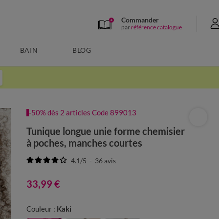
Commander
par
référence catalogue
BAIN
BLOG
-50% dès 2 articles Code 899013
Tunique longue unie forme chemisier
à poches, manches courtes
4.1
/
5
-
36
avis
33,99 €
Couleur :
Kaki