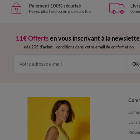
Paiement 100% sécurisé
Livr
Payez plus tard ou en plusieurs fois
domic
11€ Offerts
en vous inscrivant à la newslette
dès 20€ d’achat
-
conditions dans votre email de confirmation
Ok
Com
Comma
Livrai
Retour