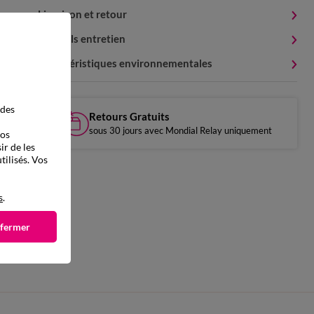
Livraison et retour
Conseils entretien
Caractéristiques environnementales
 des
Retours Gratuits
sous 30 jours avec Mondial Relay uniquement
vos
ir de les
tilisés. Vos
s
.
 fermer