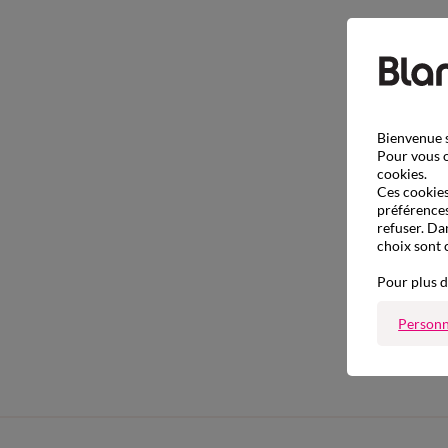
Bienvenue s
Pour vous o
cookies.
Ces cookies 
préférences
refuser. Da
choix sont 
Pour plus d
Personn