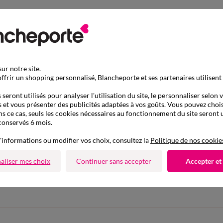
ur notre site.
ffrir un shopping personnalisé, Blancheporte et ses partenaires utilisent
seront utilisés pour analyser l'utilisation du site, le personnaliser selon 
 et vous présenter des publicités adaptées à vos goûts. Vous pouvez chois
ns ce cas, seuls les cookies nécessaires au fonctionnement du site seront u
conservés 6 mois.
'informations ou modifier vos choix, consultez la
Politique de nos cookie
D'autres idées de Tunique
aliser mes choix
Continuer sans accepter
Accepter et
Tunique