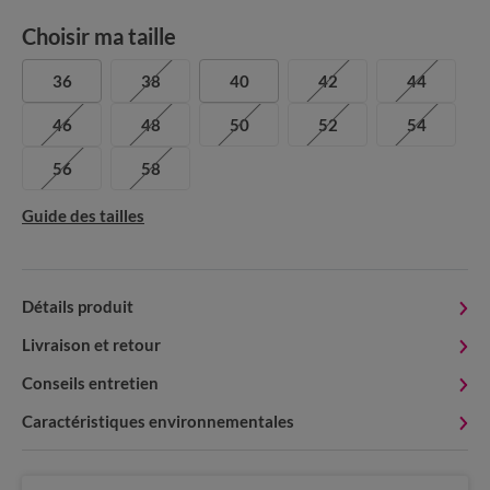
Choisir ma taille
36
38
40
42
44
46
48
50
52
54
56
58
Guide des tailles
Détails produit
Livraison et retour
Conseils entretien
Caractéristiques environnementales