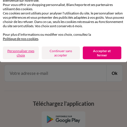
Bienvenue sur notre site.
Pour vous offrir un shopping personnalisé, Blancheporte et ses partenaires
Service clients
utilisent des cookies.
par chat et par téléphone
Ces cookies seront utilisés pour analyser l'utilisation du site, le personnaliser selon
de 8h00 à 20h00 du lundi au samedi
vos préférences et vous présenter des publicités adaptées à vos goûts. Vous pouvez
choisir de les refuser. Dans ce cas, seuls les cookies nécessaires au fonctionnement
du site seront utilisés. Vos choix sont conservés 6 mois.
Pour plus d'informations ou modifier vos choix, consultez la
11€ Offerts
Politique de nos cookies
.
en vous inscrivant à la newsletter
Personnaliser mes
Continuer sans
Accepter et
dès 20€ d’achat
choix
accepter
fermer
conditions dans votre email de confirmation
Ok
Téléchargez l’application