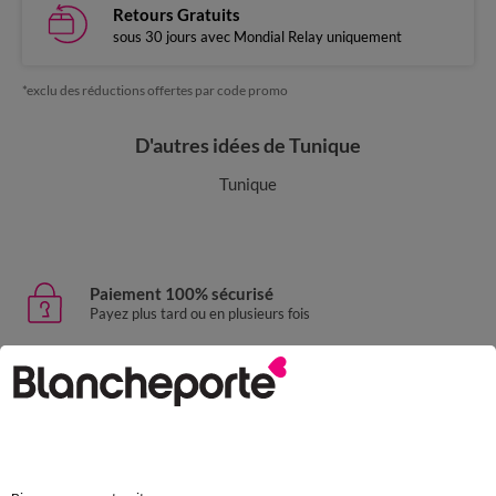
Retours Gratuits
sous 30 jours avec Mondial Relay uniquement
*exclu des réductions offertes par code promo
D'autres idées de Tunique
Tunique
Paiement 100% sécurisé
Payez plus tard ou en plusieurs fois
Livraison express
domicile, relais, consignes automatiques
Retours gratuits
sous 30 jours avec Mondial Relay uniquement