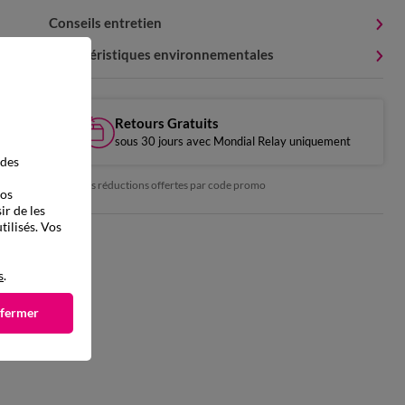
Conseils entretien
Caractéristiques environnementales
Retours Gratuits
sous 30 jours avec Mondial Relay uniquement
 des
*exclu des réductions offertes par code promo
vos
ir de les
tilisés. Vos
s
.
 fermer