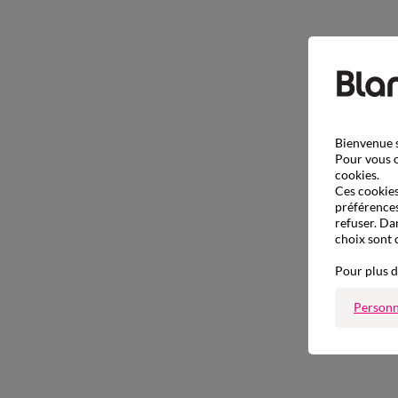
Bienvenue s
Pour vous o
cookies.
Ces cookies 
préférences
refuser. Da
choix sont 
Pour plus d
Personn