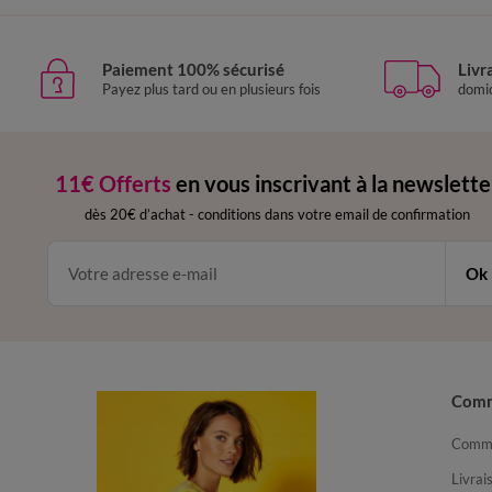
Paiement 100% sécurisé
Livr
Payez plus tard ou en plusieurs fois
domic
11€ Offerts
en vous inscrivant à la newslette
dès 20€ d’achat
-
conditions dans votre email de confirmation
Ok
Com
Comma
Livrai