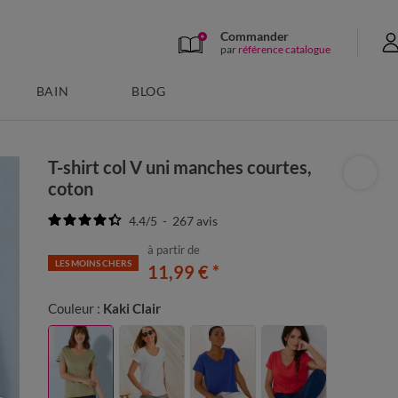
Commander
par
référence catalogue
BAIN
BLOG
T-shirt col V uni manches courtes,
coton
4.4
/
5
-
267
avis
à partir de
LES MOINS CHERS
11,99 €
*
Couleur :
Kaki Clair