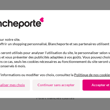
ur notre site.
ffrir un shopping personnalisé, Blancheporte et ses partenaires utilisent
seront utilisés pour analyser l'utilisation du site, le personnaliser selon 
 et vous présenter des publicités adaptées à vos goûts. Vous pouvez chois
ns ce cas, seuls les cookies nécessaires au fonctionnement du site seront u
conservés 6 mois.
'informations ou modifier vos choix, consultez la
Politique de nos cookie
aliser mes choix
Continuer sans accepter
Accepter et
D'autres idées de T-shirt manches courtes
T-shirt manches courtes