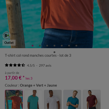
Outlet
T-shirt col rond manches courtes - lot de 3
4.5
/
5
-
297
avis
à partir de
17,00 €
*
les 3
Couleur :
Orange + Vert + Jaune