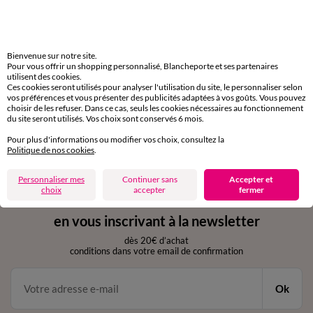
Livraison express
domicile, relais, consignes automatiques
Bienvenue sur notre site.
Pour vous offrir un shopping personnalisé, Blancheporte et ses partenaires
utilisent des cookies.
Retours gratuits
Ces cookies seront utilisés pour analyser l'utilisation du site, le personnaliser selon
sous 30 jours avec Mondial Relay uniquement
vos préférences et vous présenter des publicités adaptées à vos goûts. Vous pouvez
choisir de les refuser. Dans ce cas, seuls les cookies nécessaires au fonctionnement
du site seront utilisés. Vos choix sont conservés 6 mois.
Service clients
par chat et par téléphone
Pour plus d'informations ou modifier vos choix, consultez la
de 8h00 à 20h00 du lundi au samedi
Politique de nos cookies
.
Personnaliser mes
Continuer sans
Accepter et
choix
accepter
fermer
11€ Offerts
en vous inscrivant à la newsletter
dès 20€ d’achat
conditions dans votre email de confirmation
Ok