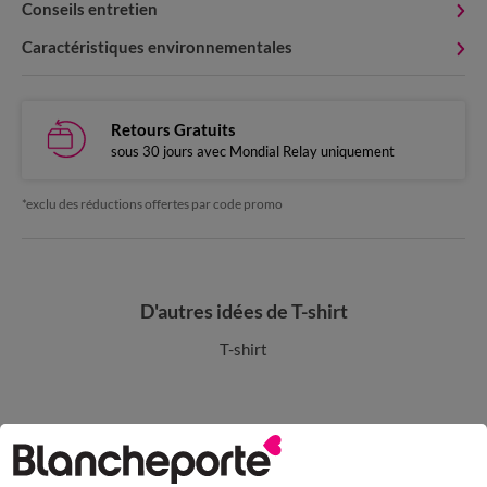
Conseils entretien
Caractéristiques environnementales
Retours Gratuits
sous 30 jours avec Mondial Relay uniquement
*exclu des réductions offertes par code promo
D'autres idées de T-shirt
T-shirt
Paiement 100% sécurisé
Payez plus tard ou en plusieurs fois