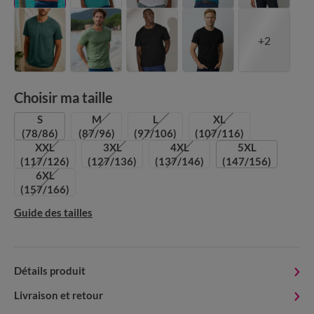
+2
Choisir ma taille
S
M
L
XL
(78/86)
(87/96)
(97/106)
(107/116)
XXL
3XL
4XL
5XL
(117/126)
(127/136)
(137/146)
(147/156)
6XL
(157/166)
Guide des tailles
Détails produit
Livraison et retour