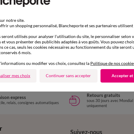
ur notre site.
ffrir un shopping personnalisé, Blancheporte et ses partenaires utilisent
seront utilisés pour analyser l'utilisation du site, le personnaliser selon 
 et vous présenter des publicités adaptées à vos goûts. Vous pouvez chois
ns ce cas, seuls les cookies nécessaires au fonctionnement du site seront u
D'autres idées de Soutien-gorge avec armatures
conservés 6 mois.
'informations ou modifier vos choix, consultez la
Politique de nos cookie
Soutien-gorge avec armatures
aliser mes choix
Continuer sans accepter
Accepter et
Retours gratuits
aison express
sous 30 jours avec Mondial
ile, relais, consignes automatiques
uniquement
r
Suivez-nous