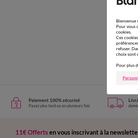
Bienvenue s
Pour vous o
cookies.
Ces cookies 
préférences
refuser. Da
choix sont 
Pour plus d
Personn
Paiement 100% sécurisé
Livr
Payez plus tard ou en plusieurs fois
domic
11€ Offerts
en vous inscrivant à la newslette