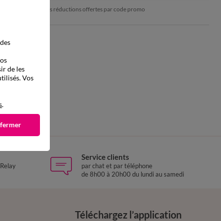
*exclu des réductions offertes par code promo
 des
vos
ir de les
tilisés. Vos
s
.
 fermer
Service clients
 Relay
par chat et par téléphone
de 8h00 à 20h00 du lundi au samedi
Téléchargez l’application