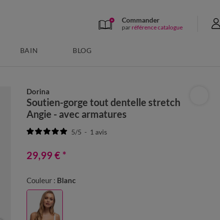
Commander
par
référence catalogue
BAIN
BLOG
Dorina
Soutien-gorge tout dentelle stretch
Angie - avec armatures
5
/
5
-
1
avis
29,99 €
*
Couleur :
Blanc