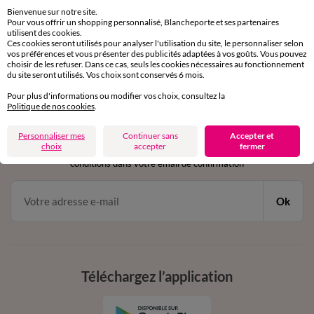
sous 30 jours avec Mondial Relay uniquement
Bienvenue sur notre site.
Pour vous offrir un shopping personnalisé, Blancheporte et ses partenaires
utilisent des cookies.
Service clients
Ces cookies seront utilisés pour analyser l'utilisation du site, le personnaliser selon
par chat et par téléphone
vos préférences et vous présenter des publicités adaptées à vos goûts. Vous pouvez
de 8h00 à 20h00 du lundi au samedi
choisir de les refuser. Dans ce cas, seuls les cookies nécessaires au fonctionnement
du site seront utilisés. Vos choix sont conservés 6 mois.
Pour plus d'informations ou modifier vos choix, consultez la
Politique de nos cookies
.
11€ Offerts
en vous inscrivant à la newsletter
Personnaliser mes
Continuer sans
Accepter et
choix
accepter
fermer
dès 20€ d’achat
conditions dans votre email de confirmation
Ok
Téléchargez l’application