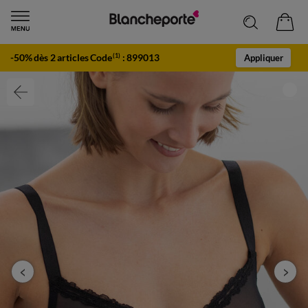
-50% dès 2 articles Code
:
899013
(1)
Appliquer