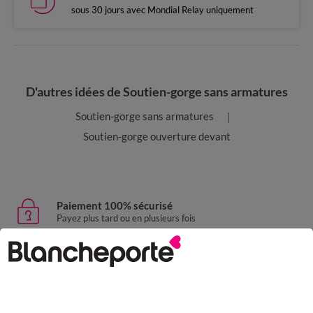
sous 30 jours avec Mondial Relay uniquement
D'autres idées de Soutien-gorge sans armatures
Soutien-gorge sans armatures
Soutien-gorge ouverture devant
Paiement 100% sécurisé
Payez plus tard ou en plusieurs fois
Livraison express
domicile, relais, consignes automatiques
Retours gratuits