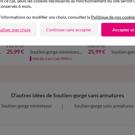
ns ce cas, seuls les cookies nécessaires au fonctionnement du site seront u
conservés 6 mois.
'informations ou modifier vos choix, consultez la
Politique de nos cookie
aliser mes choix
Continuer sans accepter
Accepter et
à partir de
à partir de
25,99 €
25,99 €
 - avec armatures
Soutien-gorge minimiseur microfibre toute douce - avec armatures
-50% dès 2 art Code 899013
D'autres idées de Soutien-gorge sans armatures
Soutien-gorge minimiseur
Soutien-gorge sans armatures