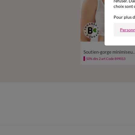
refuser. Da
choix sont 
Pour plus d
Personn
Soutien-gorge minimiseur dentelle tulle
-50% dès 2 art Code 899013