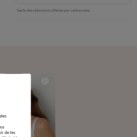
*exclu des réductions offertes par code promo
 des
vos
ir de les