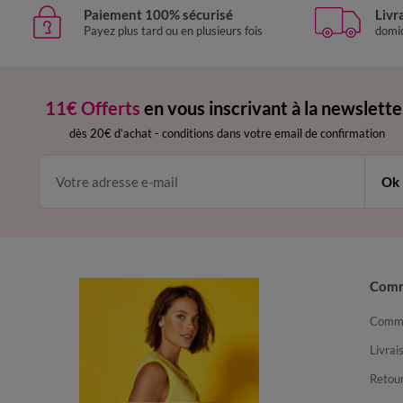
Paiement 100% sécurisé
Livr
Payez plus tard ou en plusieurs fois
domic
11€ Offerts
en vous inscrivant à la newslette
dès 20€ d’achat
-
conditions dans votre email de confirmation
Ok
Com
Comma
Livrai
Retour