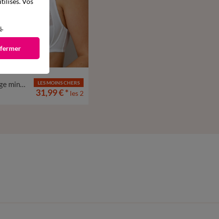
tilisés. Vos
s
.
 fermer
Soutien-gorge minimiseur dentelle avec armatures - lot de 2
LES MOINS CHERS
31,99 €
*
les 2