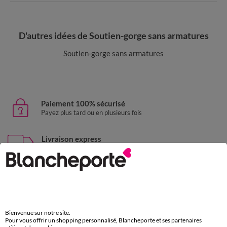
D'autres idées de Soutien-gorge sans armatures
Soutien-gorge sans armatures
Paiement 100% sécurisé
Payez plus tard ou en plusieurs fois
Livraison express
domicile, relais, consignes automatiques
Retours gratuits
sous 30 jours avec Mondial Relay uniquement
Service clients
Bienvenue sur notre site.
par chat et par téléphone
Pour vous offrir un shopping personnalisé, Blancheporte et ses partenaires
de 8h00 à 20h00 du lundi au samedi