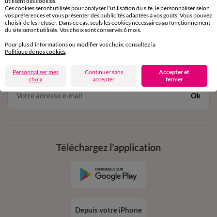
utilisent des cookies.
Ces cookies seront utilisés pour analyser l'utilisation du site, le personnaliser selon
vos préférences et vous présenter des publicités adaptées à vos goûts. Vous pouvez
choisir de les refuser. Dans ce cas, seuls les cookies nécessaires au fonctionnement
du site seront utilisés. Vos choix sont conservés 6 mois.
11€ Offerts
Pour plus d'informations ou modifier vos choix, consultez la
en vous inscrivant à la newsletter
Politique de nos cookies
.
dès 20€ d’achat
conditions dans votre email de confirmation
Personnaliser mes
Continuer sans
Accepter et
choix
accepter
fermer
Ok
Téléchargez l’application
Depuis votre iPhone