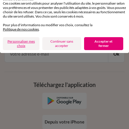
Ces cookies seront utilisés pour analyser l'utilisation du site, le personnaliser selon
vos préférences et vous présenter des publicités adaptées à vos goûts. Vous pouvez
choisir de les refuser. Dans ce cas, seuls les cookies nécessaires au fonctionnement
11€ Offerts
du site seront utilisés. Vos choix sont conservés 6 mois.
en vous inscrivant à la newsletter
Pour plus d'informations ou modifier vos choix, consultez la
Politique de nos cookies
.
dès 20€ d’achat
conditions dans votre email de confirmation
Personnaliser mes
Continuer sans
Accepter et
choix
accepter
fermer
Ok
Téléchargez l’application
Depuis votre iPhone