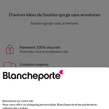
D'autres idées de Soutien-gorge sans armatures
Soutien-gorge sans armatures
Paiement 100% sécurisé
Payez plus tard ou en plusieurs fois
Livraison express
domicile, relais, consignes automatiques
Retours gratuits
sous 30 jours avec Mondial Relay uniquement
Service clients
Bienvenue sur notre site.
par chat et par téléphone
Pour vous offrir un shopping personnalisé, Blancheporte et ses partenaires
de 8h00 à 20h00 du lundi au samedi
utilisent des cookies.