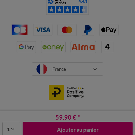
France
CGV
Mentions légales
59,90 €
Données personnelles
*
Cookies
Désabonnement newsletter
1
Ajouter au panier