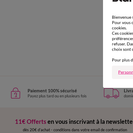
Bienvenue s
Pour vous o
cookies.
Ces cookies 
préférences
refuser. Da
choix sont 
Pour plus d
Personn
Paiement 100% sécurisé
Livr
Payez plus tard ou en plusieurs fois
domic
11€ Offerts
en vous inscrivant à la newslette
dès 20€ d’achat
-
conditions dans votre email de confirmation