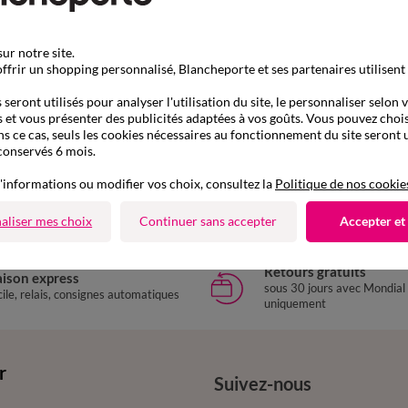
ur notre site.
ffrir un shopping personnalisé, Blancheporte et ses partenaires utilisent
seront utilisés pour analyser l'utilisation du site, le personnaliser selon 
 et vous présenter des publicités adaptées à vos goûts. Vous pouvez chois
ns ce cas, seuls les cookies nécessaires au fonctionnement du site seront u
D'autres idées de Soutien-gorge avec armatures
conservés 6 mois.
Soutien-gorge avec armatures
Soutien-gorge minimiseur
'informations ou modifier vos choix, consultez la
Politique de nos cookie
aliser mes choix
Continuer sans accepter
Accepter et
Retours gratuits
aison express
sous 30 jours avec Mondial
ile, relais, consignes automatiques
uniquement
r
Suivez-nous