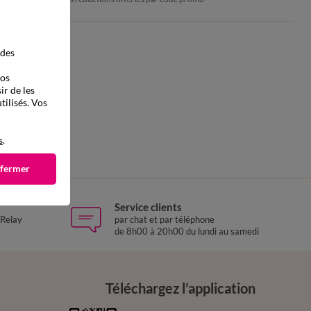
 des
vos
ir de les
tilisés. Vos
s
.
 fermer
Service clients
 Relay
par chat et par téléphone
de 8h00 à 20h00 du lundi au samedi
Téléchargez l’application