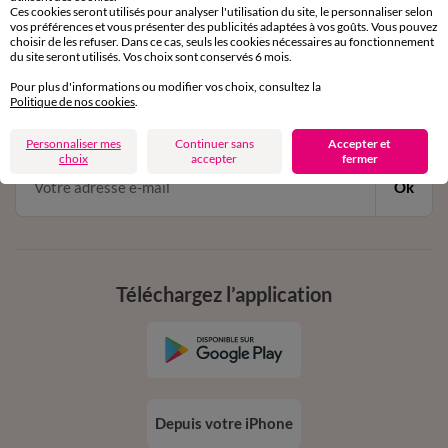
Ces cookies seront utilisés pour analyser l'utilisation du site, le personnaliser selon
vos préférences et vous présenter des publicités adaptées à vos goûts. Vous pouvez
choisir de les refuser. Dans ce cas, seuls les cookies nécessaires au fonctionnement
11€ Offerts
du site seront utilisés. Vos choix sont conservés 6 mois.
en vous inscrivant à la newsletter
Pour plus d'informations ou modifier vos choix, consultez la
Politique de nos cookies
.
dès 20€ d’achat
conditions dans votre email de confirmation
Personnaliser mes
Continuer sans
Accepter et
choix
accepter
fermer
Ok
Téléchargez l’application
Depuis votre iPhone