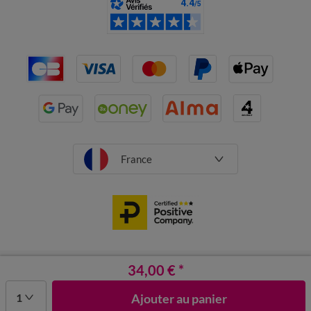
France
CGV
Mentions légales
34,00 €
Données personnelles
*
Cookies
Désabonnement newsletter
1
Ajouter au panier