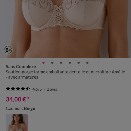
Sans Complexe
Soutien-gorge forme emboîtante dentelle et microfibre Amélie
- avec armatures
4.5
/
5
-
2
avis
34,00 €
*
Couleur :
Beige