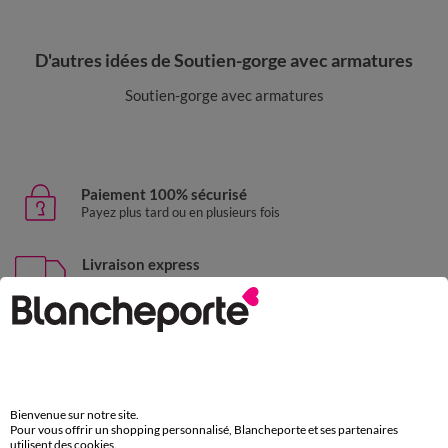
D'autres idées de Soutien-gorge avec armatures
Soutien-gorge avec armatures
Paiement 100% sécurisé
Payez plus tard ou en plusieurs fois
Livraison express
domicile, relais, consignes automatiques
Retours gratuits
sous 30 jours avec Mondial Relay uniquement
Service clients
Bienvenue sur notre site.
par chat et par téléphone
Pour vous offrir un shopping personnalisé, Blancheporte et ses partenaires
de 8h00 à 20h00 du lundi au samedi
utilisent des cookies.