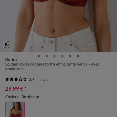
Dorina
Soutien-gorge dentelle forme emboîtante Vanya – avec
armatures
3
/
5
-
1
avis
29,99 €
*
Couleur :
Bordeaux