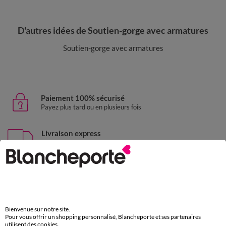
D'autres idées de Soutien-gorge avec armatures
Soutien-gorge avec armatures
Paiement 100% sécurisé
Payez plus tard ou en plusieurs fois
Livraison express
domicile, relais, consignes automatiques
Retours gratuits
sous 30 jours avec Mondial Relay uniquement
Service clients
Bienvenue sur notre site.
par chat et par téléphone
Pour vous offrir un shopping personnalisé, Blancheporte et ses partenaires
de 8h00 à 20h00 du lundi au samedi
utilisent des cookies.