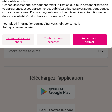
de 8h00 à 20h00 du lundi au samedi
utilisent des cookies.
Ces cookies seront utilisés pour analyser l'utilisation du site, le personnaliser selon
vos préférences et vous présenter des publicités adaptées à vos goûts. Vous pouvez
choisir de les refuser. Dans ce cas, seuls les cookies nécessaires au fonctionnement
du site seront utilisés. Vos choix sont conservés 6 mois.
11€ Offerts
Pour plus d'informations ou modifier vos choix, consultez la
en vous inscrivant à la newsletter
Politique de nos cookies
.
dès 20€ d’achat
conditions dans votre email de confirmation
Personnaliser mes
Continuer sans
Accepter et
choix
accepter
fermer
Ok
Téléchargez l’application
Depuis votre iPhone