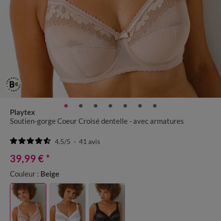
Playtex
Soutien-gorge Coeur Croisé dentelle - avec armatures
4.5
/
5
-
41
avis
39,99 €
*
Couleur :
Beige