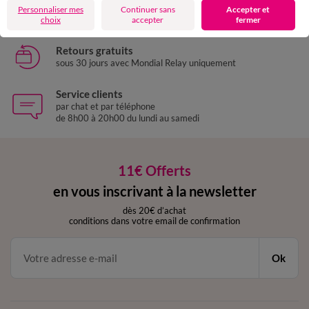
Livraison express
Personnaliser mes
Continuer sans
Accepter et
domicile, relais, consignes automatiques
choix
accepter
fermer
Retours gratuits
sous 30 jours avec Mondial Relay uniquement
Service clients
par chat et par téléphone
de 8h00 à 20h00 du lundi au samedi
11€ Offerts
en vous inscrivant à la newsletter
dès 20€ d’achat
conditions dans votre email de confirmation
Ok