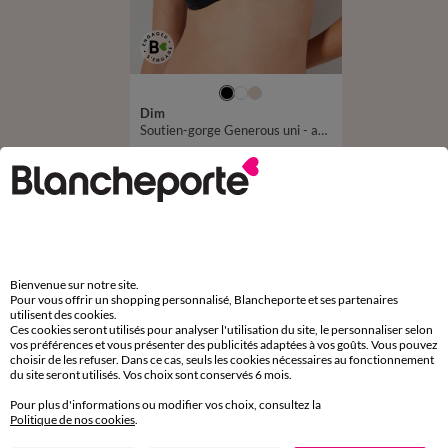
Dim
Soutien-gorge Generous uni - avec armatures
39,99 €
*
D'autres idées de Culotte midi
Culotte midi
Bienvenue sur notre site.
Pour vous offrir un shopping personnalisé, Blancheporte et ses partenaires
utilisent des cookies.
Ces cookies seront utilisés pour analyser l'utilisation du site, le personnaliser selon
vos préférences et vous présenter des publicités adaptées à vos goûts. Vous pouvez
choisir de les refuser. Dans ce cas, seuls les cookies nécessaires au fonctionnement
du site seront utilisés. Vos choix sont conservés 6 mois.
Paiement 100% sécurisé
Payez plus tard ou en plusieurs fois
Pour plus d'informations ou modifier vos choix, consultez la
Politique de nos cookies
.