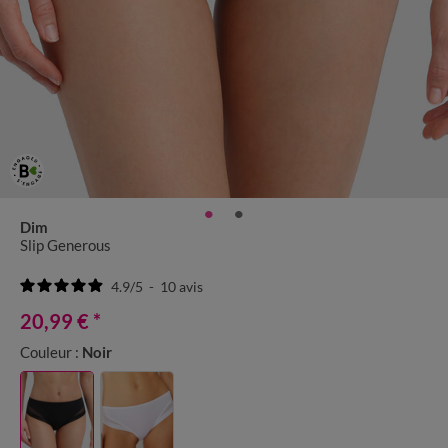
Dim
Slip Generous
4.9
/
5
-
10
avis
20,99 €
*
Couleur :
Noir