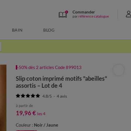
Commander
par
référence catalogue
BAIN
BLOG
-50% dès 2 articles Code 899013
Slip coton imprimé motifs "abeilles"
assortis – Lot de 4
4.8
/
5
-
4
avis
à partir de
19,96 €
les 4
Couleur :
Noir / Jaune