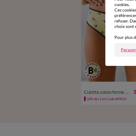
cookies.
Ces cookies 
préférences
refuser. Da
choix sont 
Pour plus d
Personn
34/36
38/40
42/44
46
1
Culotte coton forme midi imprimé motifs "abeilles"assortis – Lot de 4
-50% dès 2 art Code 899013