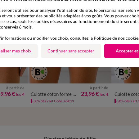
seront utilisés pour analyser l'utilisation du site, le personnaliser selon 
 et vous présenter des publicités adaptées à vos goûts. Vous pouvez chois
ns ce cas, seuls les cookies nécessaires au fonctionnement du site seront u
conservés 6 mois.
'informations ou modifier vos choix, consultez la
Politique de nos cookie
aliser mes choix
Continuer sans accepter
Accepter et
à partir de
à partir de
/48
50/52
34/36
38/40
42/44
46/48
50/52
38/40
42
9,96 €
23,96 €
Culotte coton forme shorty imprimé motifs "abeilles" assortis– Lot de 4
les 4
les 4
-50% dès 2 art Code 899013
-50% dès 2 art
D'autres idées de Slip