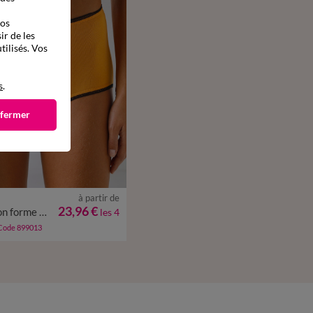
vos
ir de les
tilisés. Vos
s
.
 fermer
à partir de
/44
46/48
50/52
54/56
23,96 €
Culotte coton forme maxi imprimé motifs «abeilles» assortis – Lot de 4
les 4
 Code 899013