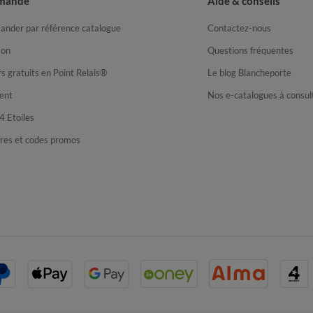
mande
Aide & conseils
nder par référence catalogue
Contactez-nous
son
Questions fréquentes
s gratuits en Point Relais®
Le blog Blancheporte
ent
Nos e-catalogues à consul
4 Etoiles
fres et codes promos