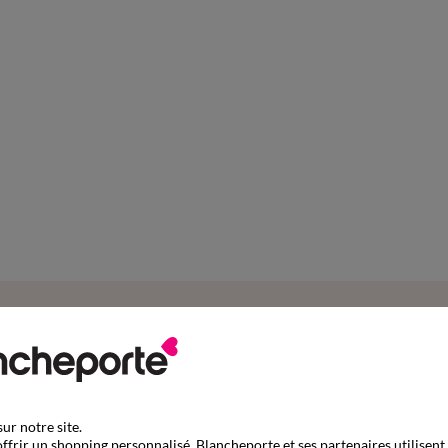
Complétez mon ensemble
ur notre site.
ffrir un shopping personnalisé, Blancheporte et ses partenaires utilisent