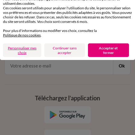
utilisent des cookies.
de 8h00 à 20h00 du lundi au samedi
Ces cookies seront utilisés pour analyser l'utilisation du site, le personnaliser selon
vos préférences et vous présenter des publicités adaptées à vos goûts. Vous pouvez
choisir de les refuser. Dans ce cas, seuls les cookies nécessaires au fonctionnement
du site seront utilisés. Vos choix sont conservés 6 mois.
11€ Offerts
Pour plus d'informations ou modifier vos choix, consultez la
Politique de nos cookies
.
en vous inscrivant à la newsletter
dès 20€ d’achat
Personnaliser mes
Continuer sans
Accepter et
conditions dans votre email de confirmation
choix
accepter
fermer
Ok
Téléchargez l’application