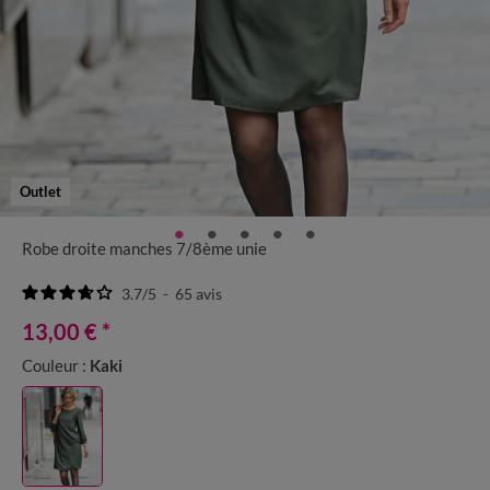
Outlet
Robe droite manches 7/8ème unie
3.7
/
5
-
65
avis
13,00 €
*
Couleur :
Kaki