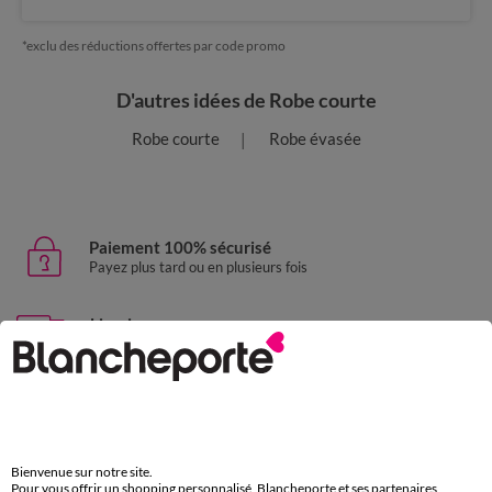
*exclu des réductions offertes par code promo
D'autres idées de Robe courte
Robe courte
Robe évasée
Paiement 100% sécurisé
Payez plus tard ou en plusieurs fois
Livraison express
domicile, relais, consignes automatiques
Retours gratuits
sous 30 jours avec Mondial Relay uniquement
Service clients
Bienvenue sur notre site.
Pour vous offrir un shopping personnalisé, Blancheporte et ses partenaires
par chat et par téléphone