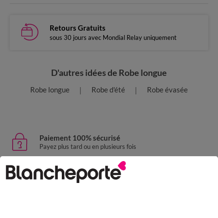
Retours Gratuits
sous 30 jours avec Mondial Relay uniquement
D'autres idées de Robe longue
Robe longue
Robe d'été
Robe évasée
Paiement 100% sécurisé
Payez plus tard ou en plusieurs fois
Livraison express
domicile, relais, consignes automatiques
Retours gratuits
sous 30 jours avec Mondial Relay uniquement