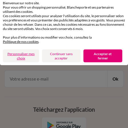
Bienvenue sur notre site.
Pour vous offrir un shopping personnalisé, Blancheporte et ses partenaires
Service clients
utilisent des cookies.
Ces cookies seront utilisés pour analyser l'utilisation du site, le personnaliser selon
par chat et par téléphone
vos préférences et vous présenter des publicités adaptées à vos goûts. Vous pouvez
de 8h00 à 20h00 du lundi au samedi
choisir de les refuser. Dans ce cas, seuls les cookies nécessaires au fonctionnement
du site seront utilisés. Vos choix sont conservés 6 mois.
Pour plus d'informations ou modifier vos choix, consultez la
11€ Offerts
Politique de nos cookies
.
en vous inscrivant à la newsletter
Personnaliser mes
Continuer sans
Accepter et
choix
accepter
fermer
dès 20€ d’achat
conditions dans votre email de confirmation
Ok
Téléchargez l’application