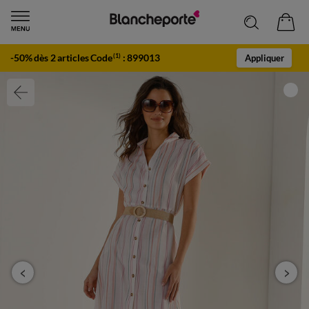
-50% dès 2 articles Code
:
899013
(1)
Appliquer